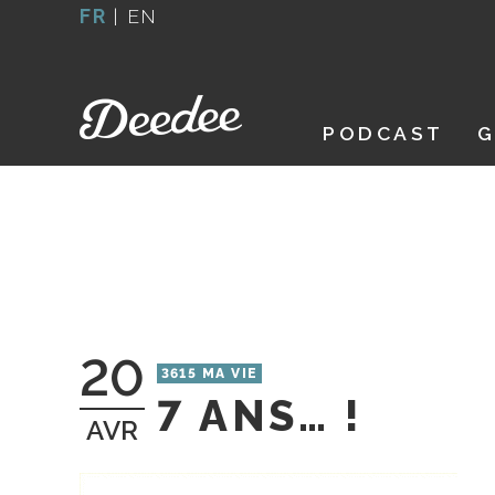
Aller
FR
|
EN
au
contenu
PODCAST
G
20
3615 MA VIE
7 ANS… !
AVR