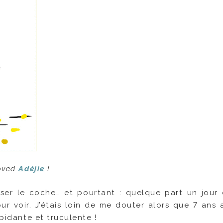
loved
Adéjie
!
sser le coche… et pourtant : quelque part un jour
ur voir. J’étais loin de me douter alors que 7 ans a
épidante et truculente !