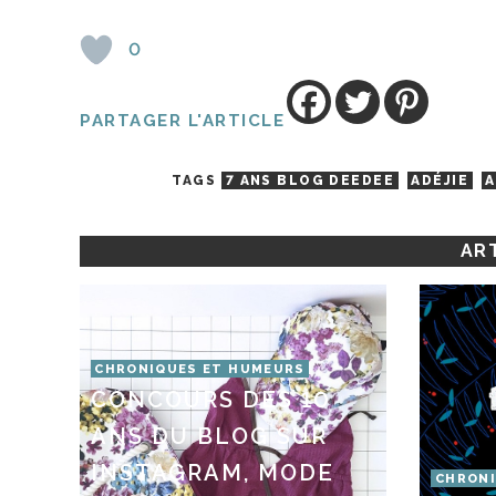
0
PARTAGER L'ARTICLE
TAGS
7 ANS BLOG DEEDEE
ADÉJIE
A
ART
CHRONIQUES ET HUMEURS
CONCOURS DES 10
ANS DU BLOG SUR
INSTAGRAM, MODE
CHRONI