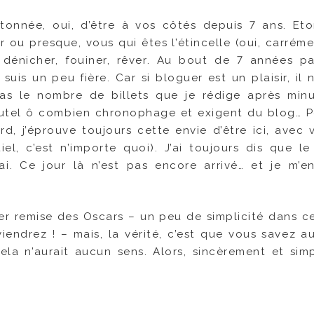
étonnée, oui, d’être à vos côtés depuis 7 ans. Et
ou presque, vous qui êtes l’étincelle (oui, carrémen
dénicher, fouiner, rêver. Au bout de 7 années p
uis un peu fière. Car si bloguer est un plaisir, il 
s le nombre de billets que je rédige après minui
l’autel ô combien chronophage et exigent du blog… P
rd, j’éprouve toujours cette envie d’être ici, avec 
iel, c’est n’importe quoi). J’ai toujours dis que le
rai. Ce jour là n’est pas encore arrivé… et je m’en
uer remise des Oscars – un peu de simplicité dans 
iendrez ! – mais, la vérité, c’est que vous savez au
ela n’aurait aucun sens. Alors, sincèrement et sim