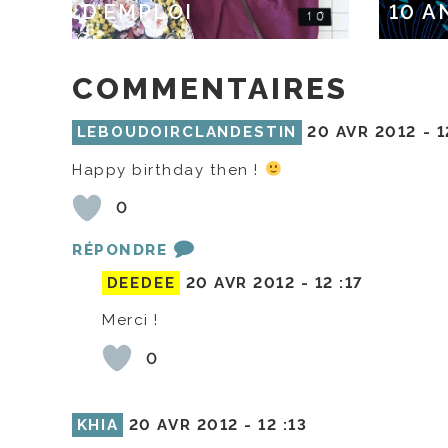
D’EMPLOI
10 A
COMMENTAIRES
LEBOUDOIRCLANDESTIN
20 AVR 2012 -
1
Happy birthday then !
0
RÉPONDRE
DEEDEE
20 AVR 2012 -
12 :17
Merci !
0
KHIA
20 AVR 2012 -
12 :13