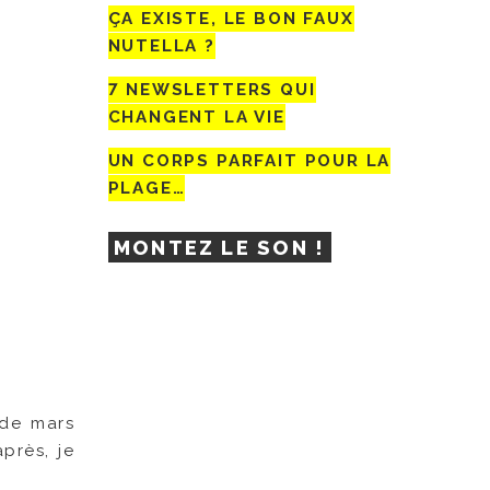
ÇA EXISTE, LE BON FAUX
NUTELLA ?
7 NEWSLETTERS QUI
CHANGENT LA VIE
UN CORPS PARFAIT POUR LA
PLAGE…
MONTEZ LE SON !
 de mars
près, je