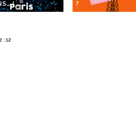
NS… !
?
2 :12