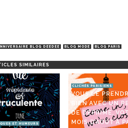
NNIVERSAIRE BLOG DEEDEE
BLOG MODE
BLOG PARIS
ICLES SIMILAIRES
CLICHÉS PARISIENS
VOUS LE PREND
BIEN AVEC UN P
DE DÉPRIME, VO
MOIS D’AOÛT À P
QUES ET HUMEURS