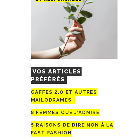
VOS ARTICLES
PRÉFÉRÉS
GAFFES 2.0 ET AUTRES
MAILODRAMES !
8 FEMMES QUE J’ADMIRE
5 RAISONS DE DIRE NON À LA
FAST FASHION