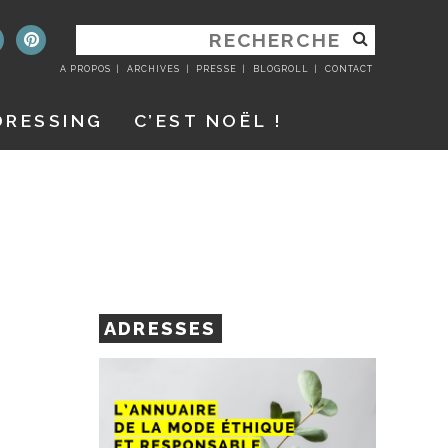
RECHERCHER
:
A PROPOS
ARCHIVES
PRESSE
BLOGROLL
CONTACT
DRESSING
C’EST NOËL !
ADRESSES