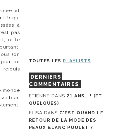
onnée et
t !) qui
assées à
n’est pas
t, ni le
ourtant,
vous (on
TOUTES LES
PLAYLISTS
 jour où
 réjouis
DERNIERS
COMMENTAIRES
ce monde
ETIENNE
DANS
21 ANS… ! (ET
ssi bien
QUELQUES)
plement,
ELISA
DANS
C’EST QUAND LE
RETOUR DE LA MODE DES
PEAUX BLANC POULET ?