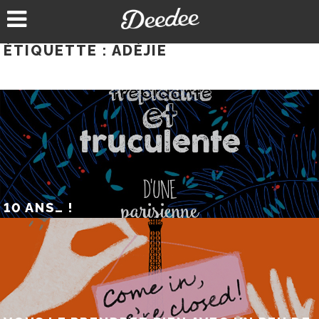
Aller
au
contenu
ÉTIQUETTE :
ADÉJIE
10 ANS… !