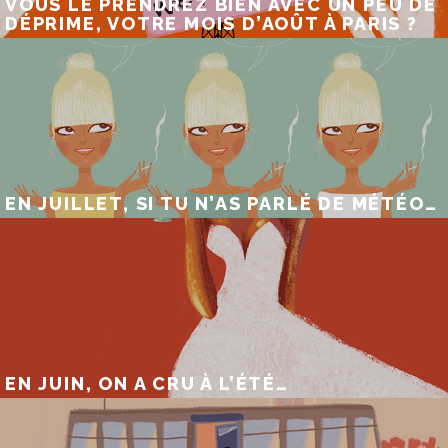
VOUS LE PRENDREZ BIEN AVEC UN PEU DE
DÉPRIME, VOTRE MOIS D’AOÛT À PARIS ?
EN JUILLET, SI TU N’AS PARLÉ DE MÉTÉO…
EN JUIN, ON A CRU À L’ÉTÉ…