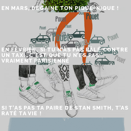
EN MARS, DÉGAINE TON PIQUE-NIQUE !
EN FÉVRIER, SI TU N’AS PAS RÂLÉ CONTRE
UN TAXI, C’EST QUE TU N’ES PAS
VRAIMENT PARISIENNE
SI T’AS PAS TA PAIRE DE STAN SMITH, T’AS
RATÉ TA VIE !