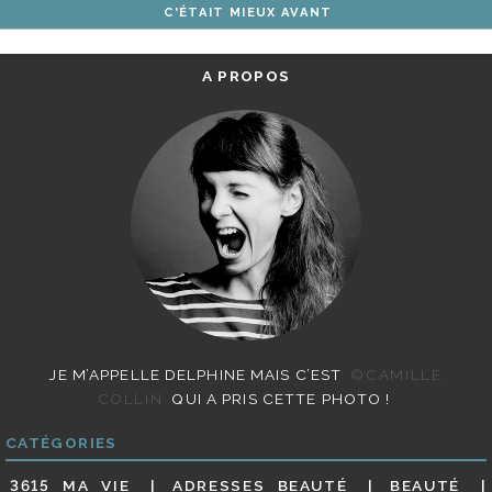
C'ÉTAIT MIEUX AVANT
ARTICLES
A PROPOS
JE M’APPELLE DELPHINE MAIS C’EST
©CAMILLE
COLLIN
QUI A PRIS CETTE PHOTO !
CATÉGORIES
3615 MA VIE
ADRESSES BEAUTÉ
BEAUTÉ