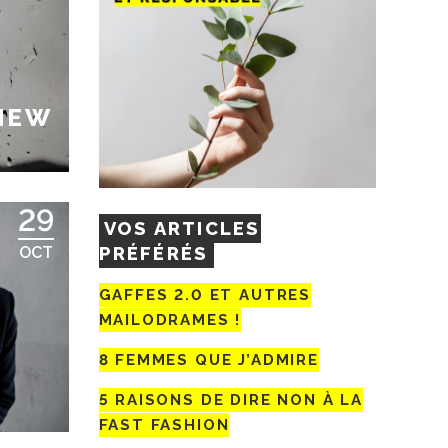
 NEW
29
VOS ARTICLES
PRÉFÉRÉS
OCT
GAFFES 2.0 ET AUTRES
MAILODRAMES !
8 FEMMES QUE J’ADMIRE
5 RAISONS DE DIRE NON À LA
FAST FASHION