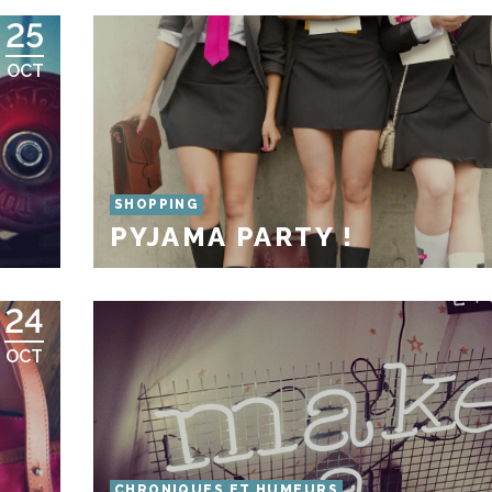
25
OCT
SHOPPING
PYJAMA PARTY !
24
OCT
CHRONIQUES ET HUMEURS