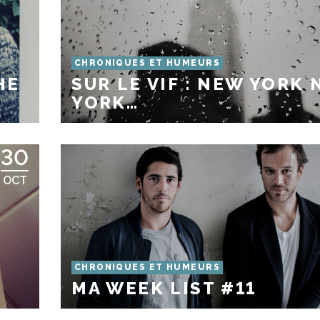
CHRONIQUES ET HUMEURS
HE
SUR LE VIF : NEW YORK
YORK…
30
OCT
CHRONIQUES ET HUMEURS
MA WEEK LIST #11