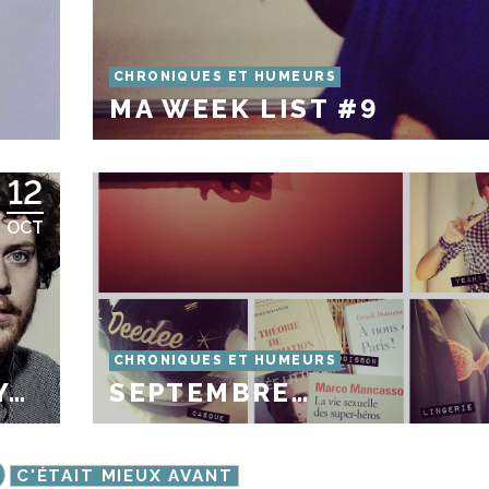
CHRONIQUES ET HUMEURS
MA WEEK LIST #9
12
OCT
CHRONIQUES ET HUMEURS
Y…
SEPTEMBRE…
C'ÉTAIT MIEUX AVANT