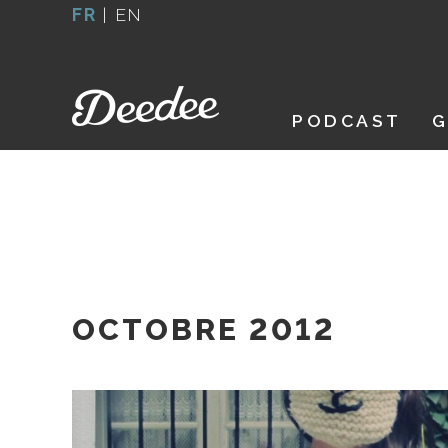
Aller
FR
|
EN
au
contenu
PODCAST
G
OCTOBRE 2012