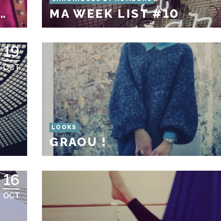
…
MA WEEK LIST #10
19
OCT
LOOKS
GRAOU !
16
OCT