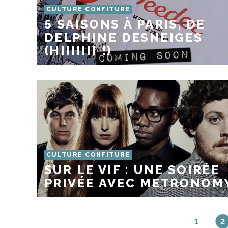
CULTURE CONFITURE
5 SAISONS À PARIS, DE
DELPHINE DESNEIGES
(HIIIIIII !)
CULTURE CONFITURE
SUR LE VIF : UNE SOIRÉE
PRIVÉE AVEC METRONOM
1
2