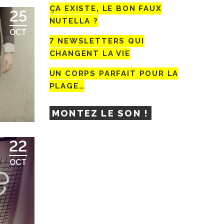
ÇA EXISTE, LE BON FAUX
25
NUTELLA ?
OCT
7 NEWSLETTERS QUI
CHANGENT LA VIE
UN CORPS PARFAIT POUR LA
PLAGE…
MONTEZ LE SON !
22
OCT