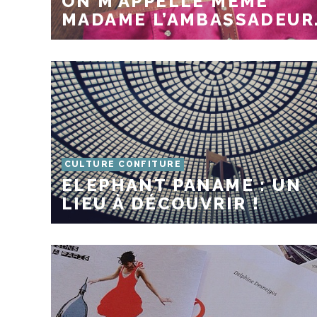
ON M’APPELLE MÊME
MADAME L’AMBASSADEUR
CULTURE CONFITURE
ELEPHANT PANAME : UN
LIEU À DÉCOUVRIR !