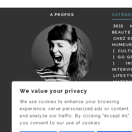
A PROPOS
CATÉGO
3615 
BEAUTÉ
CHEZ D
HUMEUR
CULT
GO G
IN
INTERV
LIFEST
MATERN
MODE
We value your privacy
(BUT G
JE M’APPELLE DELPHINE MAIS
MAGOT 
C’EST
©CAMILLE COLLIN
QUI A
We use cookies to enhance your browsing
PARI
PRIS CETTE PHOTO !
experience, serve personalized ads or content,
RESTA
and analyze our traffic. By clicking "Accept All",
PRESSE 
you consent to our use of cookies.
SALONS
VIDÉOS