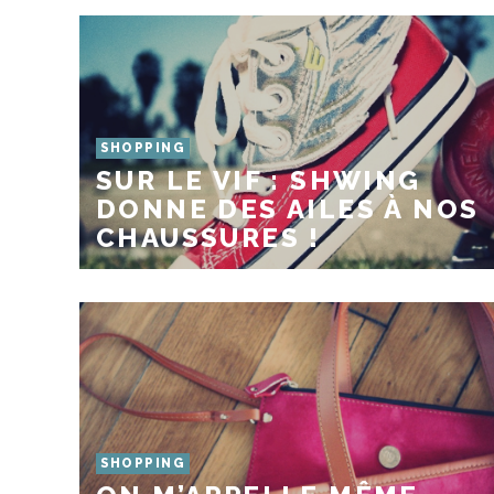
SHOPPING
SUR LE VIF : SHWING
DONNE DES AILES À NOS
CHAUSSURES !
SHOPPING