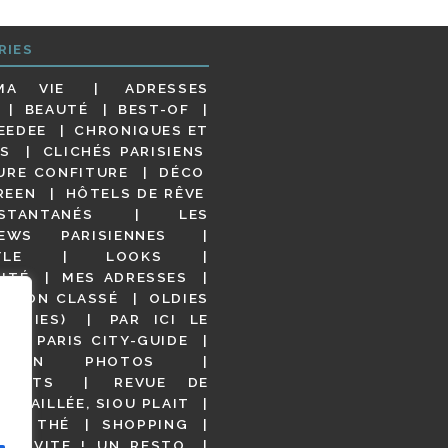
RIES
MA VIE
ADRESSES
BEAUTÉ
BEST-OF
EEDEE
CHRONIQUES ET
S
CLICHÉS PARISIENS
URE CONFITURE
DÉCO
REEN
HÔTELS DE RÊVE
STANTANÉS
LES
IEWS PARISIENNES
YLE
LOOKS
ITÉ
MES ADRESSES
NON CLASSÉ
OLDIES
OODIES)
PAR ICI LE
!
PARIS CITY-GUIDE
S EN PHOTOS
URANTS
REVUE DE
DÉTAILLÉE, SIOU PLAIT
 DE THÉ
SHOPPING
VITE ! UN RESTO