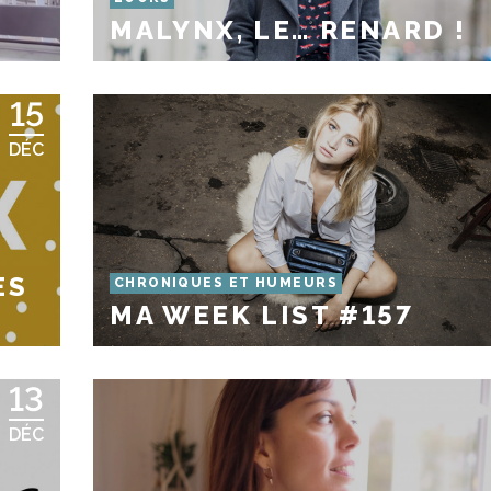
!
MALYNX, LE… RENARD !
15
DÉC
X
ES
CHRONIQUES ET HUMEURS
MA WEEK LIST #157
13
DÉC