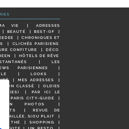
RIES
MA VIE
ADRESSES
BEAUTÉ
BEST-OF
EEDEE
CHRONIQUES ET
S
CLICHÉS PARISIENS
URE CONFITURE
DÉCO
REEN
HÔTELS DE RÊVE
STANTANÉS
LES
IEWS PARISIENNES
YLE
LOOKS
ITÉ
MES ADRESSES
NON CLASSÉ
OLDIES
OODIES)
PAR ICI LE
!
PARIS CITY-GUIDE
S EN PHOTOS
URANTS
REVUE DE
DÉTAILLÉE, SIOU PLAIT
 DE THÉ
SHOPPING
VITE ! UN RESTO