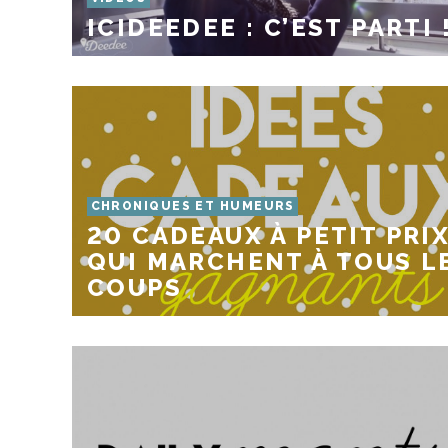
ICIDEEDEE : C’EST PARTI 
CHRONIQUES ET HUMEURS
20 CADEAUX À PETIT PRI
QUI MARCHENT À TOUS L
COUPS