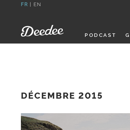
Aller
FR
|
EN
au
contenu
PODCAST
G
DÉCEMBRE 2015