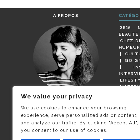
A PROPOS
CATÉGO
3615 
BEAUTÉ
CHEZ D
HUMEUR
CULT
GO G
IN
INTERV
LIFEST
MATERN
MODE
We value your privacy
(BUT G
JE M’APPELLE DELPHINE MAIS
MAGOT 
C’EST
©CAMILLE COLLIN
QUI A
We use cookies to enhance your browsing
PARI
PRIS CETTE PHOTO !
experience, serve personalized ads or content,
RESTA
and analyze our traffic. By clicking "Accept All",
PRESSE 
you consent to our use of cookies.
SALONS
VIDÉOS