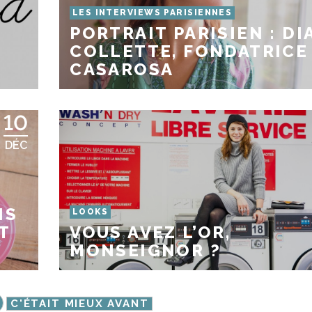
LES INTERVIEWS PARISIENNES
PORTRAIT PARISIEN : DI
COLLETTE, FONDATRICE
CASAROSA
10
DÉC
IS
LOOKS
T
VOUS AVEZ L’OR,
MONSEIGNOR ?
C'ÉTAIT MIEUX AVANT