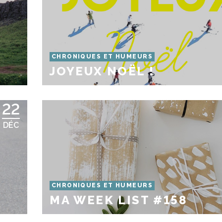
CHRONIQUES ET HUMEURS
JOYEUX NOËL !
22
DÉC
CHRONIQUES ET HUMEURS
MA WEEK LIST #158