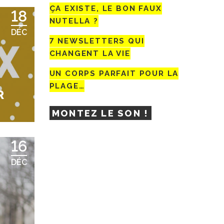
ÇA EXISTE, LE BON FAUX
18
NUTELLA ?
DÉC
7 NEWSLETTERS QUI
CHANGENT LA VIE
UN CORPS PARFAIT POUR LA
PLAGE…
R
MONTEZ LE SON !
16
DÉC