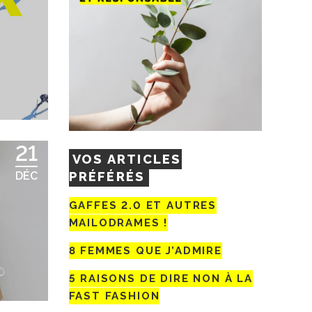
21
VOS ARTICLES
PRÉFÉRÉS
DÉC
GAFFES 2.0 ET AUTRES
MAILODRAMES !
8 FEMMES QUE J’ADMIRE
5 RAISONS DE DIRE NON À LA
FAST FASHION