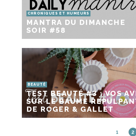
CHRONIQUES ET HUMEURS
MANTRA DU DIMANCHE
SOIR #58
BEAUTÉ
TEST BEAUTÉ #3 : VOS AV
SUR LE BAUME REPULPAN
DE ROGER & GALLET
1
2