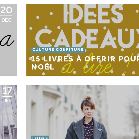
20
DÉC
CULTURE CONFITURE
15 LIVRES À OFFRIR POU
NOËL
17
DÉC
LOOKS