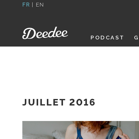
Aller
FR
|
EN
au
contenu
PODCAST
G
JUILLET 2016