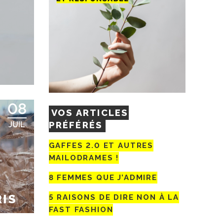
08
VOS ARTICLES
PRÉFÉRÉS
JUIL
GAFFES 2.0 ET AUTRES
MAILODRAMES !
8 FEMMES QUE J’ADMIRE
RIS
5 RAISONS DE DIRE NON À LA
FAST FASHION