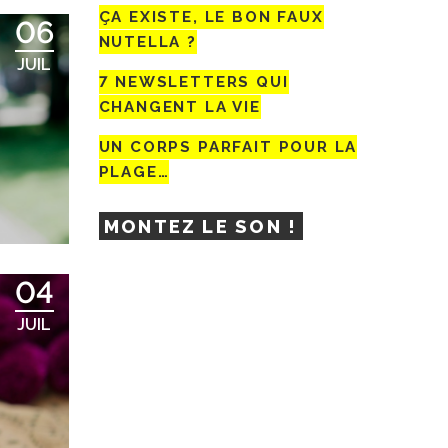
ÇA EXISTE, LE BON FAUX
06
NUTELLA ?
JUIL
7 NEWSLETTERS QUI
CHANGENT LA VIE
UN CORPS PARFAIT POUR LA
PLAGE…
MONTEZ LE SON !
04
JUIL