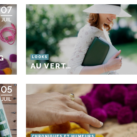
07
JUIL
G
LOOKS
AU VERT…
05
JUIL
CHRONIQUES ET HUMEURS