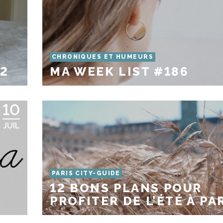
CHRONIQUES ET HUMEURS
 2
MA WEEK LIST #186
10
JUIL
PARIS CITY-GUIDE
12 BONS PLANS POUR
PROFITER DE L’ÉTÉ À PA