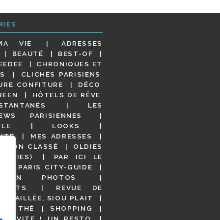
RIES
MA VIE
ADRESSES
BEAUTÉ
BEST-OF
EEDEE
CHRONIQUES ET
S
CLICHÉS PARISIENS
URE CONFITURE
DÉCO
REEN
HÔTELS DE RÊVE
STANTANÉS
LES
IEWS PARISIENNES
YLE
LOOKS
ITÉ
MES ADRESSES
NON CLASSÉ
OLDIES
OODIES)
PAR ICI LE
!
PARIS CITY-GUIDE
S EN PHOTOS
URANTS
REVUE DE
DÉTAILLÉE, SIOU PLAIT
 DE THÉ
SHOPPING
VITE ! UN RESTO