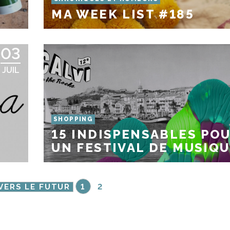
MA WEEK LIST #185
03
JUIL
SHOPPING
15 INDISPENSABLES PO
UN FESTIVAL DE MUSIQ
VERS LE FUTUR
1
2