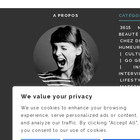
A PROPOS
CATÉGO
3615 
BEAUTÉ
CHEZ D
HUMEUR
CULT
GO G
IN
INTERV
LIFEST
MATERN
MODE
We value your privacy
(BUT G
JE M’APPELLE DELPHINE MAIS
MAGOT 
C’EST
©CAMILLE COLLIN
QUI A
We use cookies to enhance your browsing
PARI
PRIS CETTE PHOTO !
experience, serve personalized ads or content,
RESTA
and analyze our traffic. By clicking "Accept All",
PRESSE 
you consent to our use of cookies.
SALONS
VIDÉOS