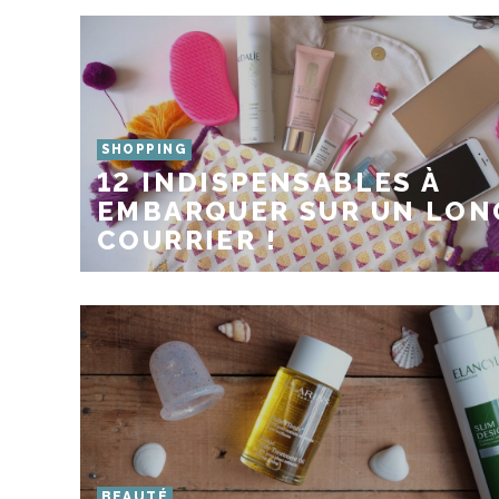
SHOPPING
12 INDISPENSABLES À
EMBARQUER SUR UN LON
COURRIER !
BEAUTÉ