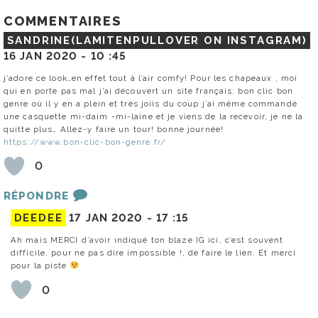
COMMENTAIRES
SANDRINE(LAMITENPULLOVER ON INSTAGRAM)
16 JAN 2020 -
10 :45
j’adore ce look…en effet tout à l’air comfy! Pour les chapeaux , moi
qui en porte pas mal j’ai découvert un site français: bon clic bon
genre où il y en a plein et trés joiis du coup j’ai même commandé
une casquette mi-daim -mi-laine et je viens de la recevoir, je ne la
quitte plus… Allez-y faire un tour! bonne journée!
https://www.bon-clic-bon-genre.fr/
0
RÉPONDRE
DEEDEE
17 JAN 2020 -
17 :15
Ah mais MERCI d’avoir indiqué ton blaze IG ici, c’est souvent
difficile, pour ne pas dire impossible !, de faire le lien. Et merci
pour la piste
0