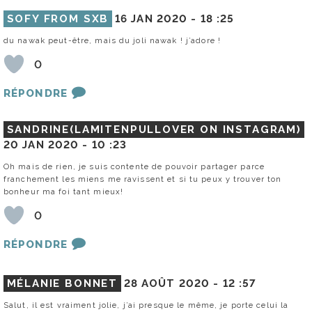
SOFY FROM SXB
16 JAN 2020 -
18 :25
du nawak peut-être, mais du joli nawak ! j’adore !
0
RÉPONDRE
SANDRINE(LAMITENPULLOVER ON INSTAGRAM)
20 JAN 2020 -
10 :23
Oh mais de rien, je suis contente de pouvoir partager parce
franchement les miens me ravissent et si tu peux y trouver ton
bonheur ma foi tant mieux!
0
RÉPONDRE
MÉLANIE BONNET
28 AOÛT 2020 -
12 :57
Salut, il est vraiment jolie, j’ai presque le même, je porte celui la