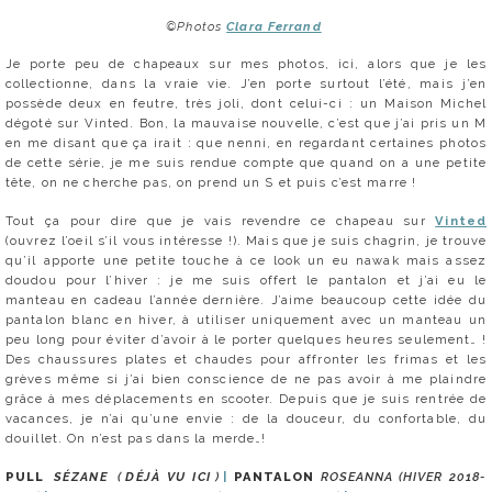
©Photos
Clara Ferrand
Je porte peu de chapeaux sur mes photos, ici, alors que je les
collectionne, dans la vraie vie. J’en porte surtout l’été, mais j’en
possède deux en feutre, très joli, dont celui-ci : un Maison Michel
dégoté sur Vinted. Bon, la mauvaise nouvelle, c’est que j’ai pris un M
en me disant que ça irait : que nenni, en regardant certaines photos
de cette série, je me suis rendue compte que quand on a une petite
tête, on ne cherche pas, on prend un S et puis c’est marre !
Tout ça pour dire que je vais revendre ce chapeau sur
Vinted
(ouvrez l’oeil s’il vous intéresse !). Mais que je suis chagrin, je trouve
qu’il apporte une petite touche à ce look un eu nawak mais assez
doudou pour l’hiver : je me suis offert le pantalon et j’ai eu le
manteau en cadeau l’année dernière. J’aime beaucoup cette idée du
pantalon blanc en hiver, à utiliser uniquement avec un manteau un
peu long pour éviter d’avoir à le porter quelques heures seulement… !
Des chaussures plates et chaudes pour affronter les frimas et les
grèves même si j’ai bien conscience de ne pas avoir à me plaindre
grâce à mes déplacements en scooter. Depuis que je suis rentrée de
vacances, je n’ai qu’une envie : de la douceur, du confortable, du
douillet. On n’est pas dans la merde…!
PULL
SÉZANE
(
DÉJÀ VU ICI
)
PANTALON
ROSEANNA (HIVER 2018-