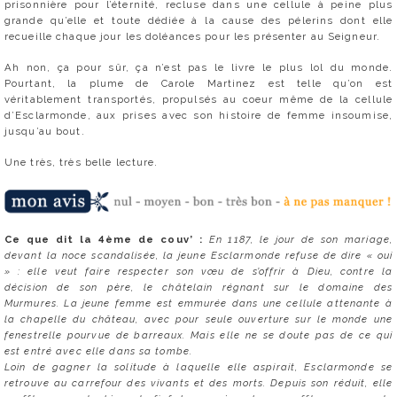
prisonnière pour l’éternité, recluse dans une cellule à peine plus
grande qu’elle et toute dédiée à la cause des pélerins dont elle
recueille chaque jour les doléances pour les présenter au Seigneur.
Ah non, ça pour sûr, ça n’est pas le livre le plus lol du monde.
Pourtant, la plume de Carole Martinez est telle qu’on est
véritablement transportés, propulsés au coeur même de la cellule
d’Esclarmonde, aux prises avec son histoire de femme insoumise,
jusqu’au bout.
Une très, très belle lecture.
Ce que dit la 4ème de couv’ :
En 1187, le jour de son mariage,
devant la noce scandalisée, la jeune Esclarmonde refuse de dire « oui
» : elle veut faire respecter son vœu de s’offrir à Dieu, contre la
décision de son père, le châtelain régnant sur le domaine des
Murmures. La jeune femme est emmurée dans une cellule attenante à
la chapelle du château, avec pour seule ouverture sur le monde une
fenestrelle pourvue de barreaux. Mais elle ne se doute pas de ce qui
est entré avec elle dans sa tombe.
Loin de gagner la solitude à laquelle elle aspirait, Esclarmonde se
retrouve au carrefour des vivants et des morts. Depuis son réduit, elle