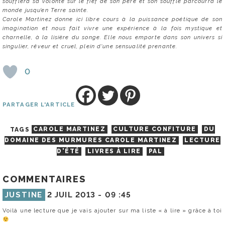
soufflera sa volonté sur le fief de son père et son souffle parcourra le
monde jusqu’en Terre sainte.
Carole Martinez donne ici libre cours à la puissance poétique de son
imagination et nous fait vivre une expérience à la fois mystique et
charnelle, à la lisière du songe. Elle nous emporte dans son univers si
singulier, rêveur et cruel, plein d’une sensualité prenante.
0
PARTAGER L'ARTICLE
TAGS
CAROLE MARTINEZ
CULTURE CONFITURE
DU
DOMAINE DES MURMURES CAROLE MARTINEZ
LECTURE
D'ÉTÉ
LIVRES À LIRE
PAL
COMMENTAIRES
JUSTINE
2 JUIL 2013 -
09 :45
Voilà une lecture que je vais ajouter sur ma liste « à lire » grâce à toi