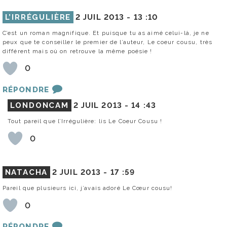
L’IRRÉGULIÈRE
2 JUIL 2013 -
13 :10
C’est un roman magnifique. Et puisque tu as aimé celui-là, je ne
peux que te conseiller le premier de l’auteur, Le coeur cousu, très
différent mais où on retrouve la même poésie !
0
RÉPONDRE
LONDONCAM
2 JUIL 2013 -
14 :43
Tout pareil que l’Irrégulière: lis Le Coeur Cousu !
0
NATACHA
2 JUIL 2013 -
17 :59
Pareil que plusieurs ici, j’avais adoré Le Cœur cousu!
0
RÉPONDRE