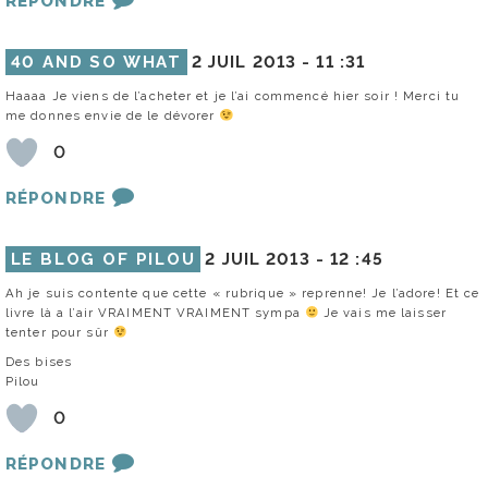
RÉPONDRE
40 AND SO WHAT
2 JUIL 2013 -
11 :31
Haaaa Je viens de l’acheter et je l’ai commencé hier soir ! Merci tu
me donnes envie de le dévorer
0
RÉPONDRE
LE BLOG OF PILOU
2 JUIL 2013 -
12 :45
Ah je suis contente que cette « rubrique » reprenne! Je l’adore! Et ce
livre là a l’air VRAIMENT VRAIMENT sympa
Je vais me laisser
tenter pour sûr
Des bises
Pilou
0
RÉPONDRE