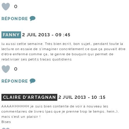
0
RÉPONDRE
FANNY
2 JUIL 2013 -
09 :45
lu aussi cette semaine. Très bien écrit, bon sujet… pendant toute la
lecture on essaie de s’imaginer concrètement ce que ça pouvait être
d’être enfermé comme ça… le genre de bouquin qui permet de
relativiser ses petits tracas quotidiens
0
RÉPONDRE
CLAIRE D’ARTAGNAN
2 JUIL 2013 -
10 :15
AAAAHHHHHH je suis bien contente de voir à nouveau les
commentaires de livres (pas que je prenne trop le temps, hein…),
mais c’est un plaisir !
Bises