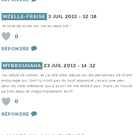
MZELLE-FRAISE
3 JUIL 2013 -
12 :18
Je note de suite sur ma to-read list !
0
RÉPONDRE
MYBROUHAHA
23 JUIL 2013 -
14 :12
J’ai adoré ce roman, et j’ai été bien déçue car les personnes de m’ont
entourage qui l’ont lu n’ont pas du tout apprécié! j’avais une peu
peur du côté médiéval qui a priori ne me tentait pas, mais j’ai trouvé
ça très beau et magnifiquement écrit!
0
RÉPONDRE