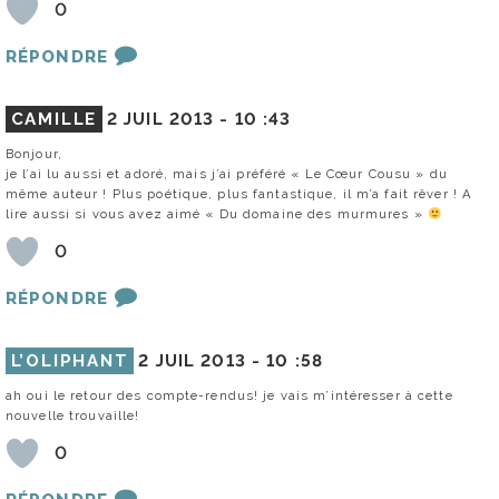
0
RÉPONDRE
CAMILLE
2 JUIL 2013 -
10 :43
Bonjour,
je l’ai lu aussi et adoré, mais j’ai préféré « Le Cœur Cousu » du
même auteur ! Plus poétique, plus fantastique, il m’a fait rêver ! A
lire aussi si vous avez aimé « Du domaine des murmures »
0
RÉPONDRE
L’OLIPHANT
2 JUIL 2013 -
10 :58
ah oui le retour des compte-rendus! je vais m’intéresser à cette
nouvelle trouvaille!
0