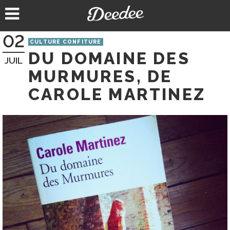
Aller
au
contenu
02
CULTURE CONFITURE
DU DOMAINE DES
JUIL
MURMURES, DE
CAROLE MARTINEZ