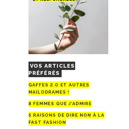
VOS ARTICLES
PRÉFÉRÉS
GAFFES 2.0 ET AUTRES
MAILODRAMES !
8 FEMMES QUE J’ADMIRE
5 RAISONS DE DIRE NON À LA
FAST FASHION