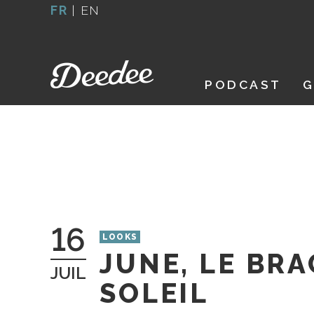
Aller
FR
|
EN
au
contenu
PODCAST
G
16
LOOKS
JUNE, LE BRA
JUIL
SOLEIL