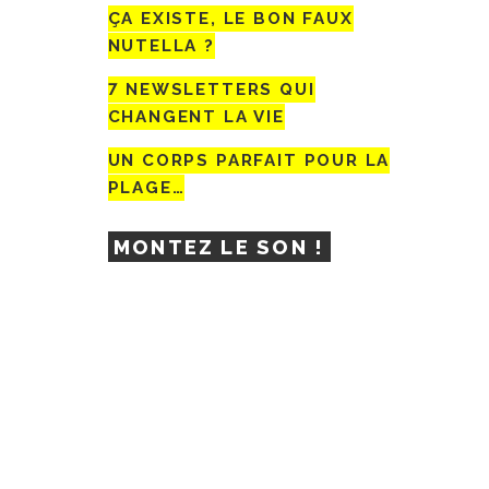
ÇA EXISTE, LE BON FAUX
NUTELLA ?
7 NEWSLETTERS QUI
CHANGENT LA VIE
UN CORPS PARFAIT POUR LA
PLAGE…
MONTEZ LE SON !