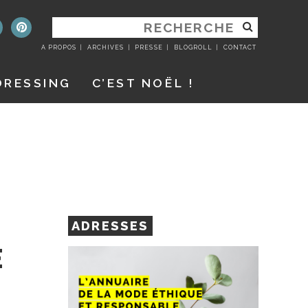
RECHERCHER
:
A PROPOS
ARCHIVES
PRESSE
BLOGROLL
CONTACT
DRESSING
C’EST NOËL !
ADRESSES
E