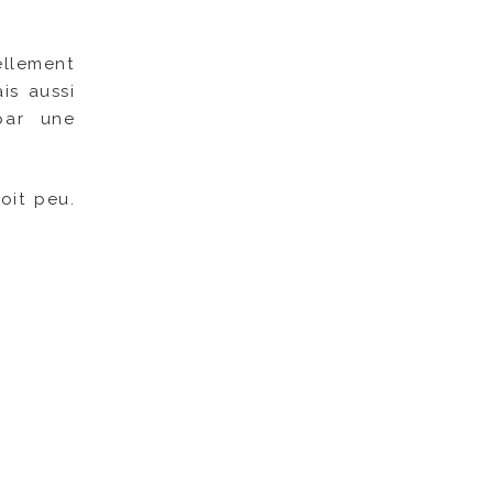
ellement
is aussi
par une
oit peu.