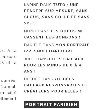
KARINE
DANS
TUTO : UNE
ÉTAGÈRE SUR MESURE, SANS
CLOUS, SANS COLLE ET SANS
VIS !
NONO
DANS
LES BOBOS ME
CASSENT LES BONBONS !
DANIELE
DANS
MON PORTRAIT
ux. A la
(PRESQUE) HARCOURT
i mesure
JULIE
DANS
IDÉES CADEAUX
 UV et la
POUR LES MINUS DE 0 À 4
ANS !
DEEDEE
DANS
70 IDÉES
journée.
CADEAUX RESPONSABLES ET
 Normal,
CRÉATEURS POUR ELLES !
onseillé
ellement
PORTRAIT PARISIEN