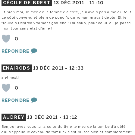
CÉCILE DE BREST
13 DÉC 2011 -
11 :10
Et bien moi, le mec de la tombe d’à côté, je n’avais pas aimé du tout.
Le côté convenu et plein de poncifs du roman m’avait déplu. Et je
trouvais Désirée vraiment godiche ! Du coup, pour celui-ci, je passe
mon tour sans état d’âme !!
0
RÉPONDRE
ENAIRODS
13 DÉC 2011 -
12 :33
aie! next!
0
RÉPONDRE
AUDREY
13 DÉC 2011 -
13 :12
Bonjour avez vous lu la suite du livre le mec de la tombe d’à côté,
qui s’appelle le caveau de famille? c’est plutôt bien et complètement