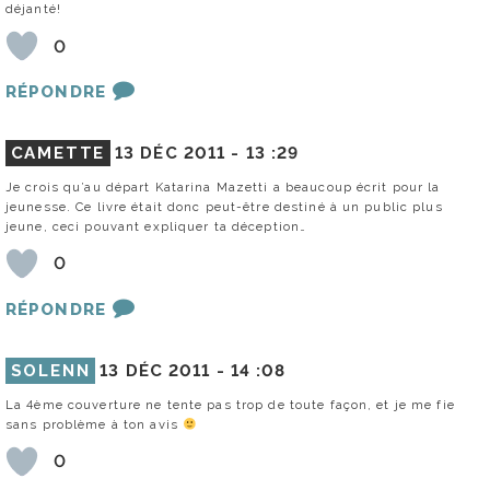
déjanté!
0
RÉPONDRE
CAMETTE
13 DÉC 2011 -
13 :29
Je crois qu’au départ Katarina Mazetti a beaucoup écrit pour la
jeunesse. Ce livre était donc peut-être destiné à un public plus
jeune, ceci pouvant expliquer ta déception…
0
RÉPONDRE
SOLENN
13 DÉC 2011 -
14 :08
La 4ème couverture ne tente pas trop de toute façon, et je me fie
sans problème à ton avis
0