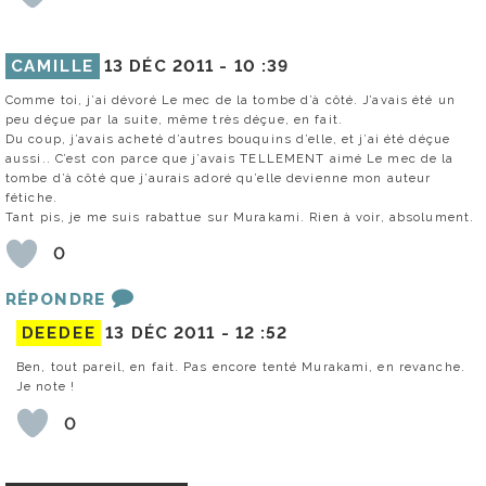
CAMILLE
13 DÉC 2011 -
10 :39
Comme toi, j’ai dévoré Le mec de la tombe d’à côté. J’avais été un
peu déçue par la suite, même très déçue, en fait.
Du coup, j’avais acheté d’autres bouquins d’elle, et j’ai été déçue
aussi.. C’est con parce que j’avais TELLEMENT aimé Le mec de la
tombe d’à côté que j’aurais adoré qu’elle devienne mon auteur
fétiche.
Tant pis, je me suis rabattue sur Murakami. Rien à voir, absolument.
0
RÉPONDRE
DEEDEE
13 DÉC 2011 -
12 :52
Ben, tout pareil, en fait. Pas encore tenté Murakami, en revanche.
Je note !
0