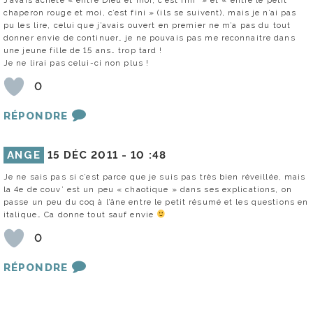
chaperon rouge et moi, c’est fini » (ils se suivent), mais je n’ai pas
pu les lire, celui que j’avais ouvert en premier ne m’a pas du tout
donner envie de continuer… je ne pouvais pas me reconnaitre dans
une jeune fille de 15 ans… trop tard !
Je ne lirai pas celui-ci non plus !
0
RÉPONDRE
ANGE
15 DÉC 2011 -
10 :48
Je ne sais pas si c’est parce que je suis pas très bien réveillée, mais
la 4e de couv’ est un peu « chaotique » dans ses explications, on
passe un peu du coq à l’âne entre le petit résumé et les questions en
italique… Ca donne tout sauf envie
0
RÉPONDRE