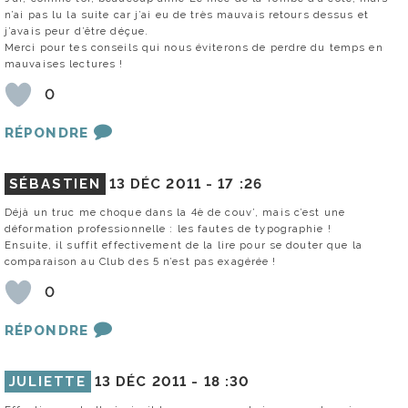
n’ai pas lu la suite car j’ai eu de très mauvais retours dessus et
j’avais peur d’être déçue.
Merci pour tes conseils qui nous éviterons de perdre du temps en
mauvaises lectures !
0
RÉPONDRE
SÉBASTIEN
13 DÉC 2011 -
17 :26
Déjà un truc me choque dans la 4è de couv’, mais c’est une
déformation professionnelle : les fautes de typographie !
Ensuite, il suffit effectivement de la lire pour se douter que la
comparaison au Club des 5 n’est pas exagérée !
0
RÉPONDRE
JULIETTE
13 DÉC 2011 -
18 :30