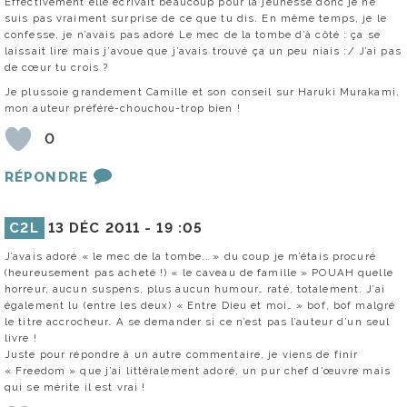
Effectivement elle écrivait beaucoup pour la jeunesse donc je ne
suis pas vraiment surprise de ce que tu dis. En même temps, je le
confesse, je n’avais pas adoré Le mec de la tombe d’à côté : ça se
laissait lire mais j’avoue que j’avais trouvé ça un peu niais :/ J’ai pas
de cœur tu crois ?
Je plussoie grandement Camille et son conseil sur Haruki Murakami,
mon auteur préféré-chouchou-trop bien !
0
RÉPONDRE
C2L
13 DÉC 2011 -
19 :05
J’avais adoré « le mec de la tombe.. » du coup je m’étais procuré
(heureusement pas acheté !) « le caveau de famille » POUAH quelle
horreur, aucun suspens, plus aucun humour… raté, totalement. J’ai
également lu (entre les deux) « Entre Dieu et moi… » bof, bof malgré
le titre accrocheur. A se demander si ce n’est pas l’auteur d’un seul
livre !
Juste pour répondre à un autre commentaire, je viens de finir
« Freedom » que j’ai littéralement adoré, un pur chef d’œuvre mais
qui se mérite il est vrai !