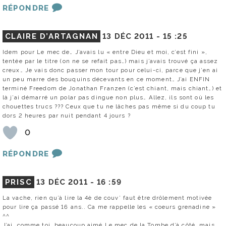
RÉPONDRE
CLAIRE D’ARTAGNAN
13 DÉC 2011 -
15 :25
Idem pour Le mec de… J’avais lu « entre Dieu et moi, c’est fini »,
tentée par le titre (on ne se refait pas…) mais j’avais trouvé ça assez
creux… Je vais donc passer mon tour pour celui-ci, parce que j’en ai
un peu marre des bouquins décevants en ce moment… J’ai ENFIN
terminé Freedom de Jonathan Franzen (c’est chiant, mais chiant…) et
là j’ai démarré un polar pas dingue non plus… Allez, ils sont où les
chouettes trucs ??? Ceux que tu ne lâches pas même si du coup tu
dors 2 heures par nuit pendant 4 jours ?
0
RÉPONDRE
PRISC
13 DÉC 2011 -
16 :59
La vache, rien qu’à lire la 4è de couv’ faut être drôlement motivée
pour lire ça passé 16 ans.. Ca me rappelle les « coeurs grenadine »
^^
J’ai, comme toi, beaucoup aimé Le mec de la Tombe d’à côté, mais