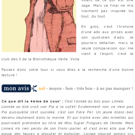
saga. Mais ce final ne m’a
vraiment pas inspirée du
tout, du tout.
En gros, c’est l’histoire
d’une ado aux prises avec
son quotidien d’ado. Je
pourrais détailler, mais la
seule comparaison qui me
vient à l’esprit, c’est le
club des 5 de la Bibliothèque Verte. Voilà.
Passez donc votre tour si vous êtes à la recherche d’une bonne
lecture !
Ce que dit la 4ème de couv’ :
C’est l’année du bac pour Linnea.
L’année où elle croit voir Pia à la cafèt! Evidemment non, ce n’est pas
Pia puisqu’elle s’est suicidée, c’est son frère Per. Un jeune blanc-bec
devenu lieutenant dans la marine. Et qui traîne avec des minettes qui
pourraient prétendre au titre de Miss Super Fringues de l’Année. Mais
Linnea n’a rien perdu de son franc-parler, et c’est avec elle que Per
passe des heures à discuter et batailler… Linnea n’aurait jamais cru