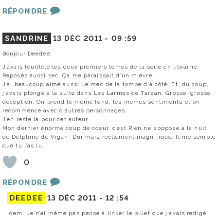
RÉPONDRE
SANDRINE
13 DÉC 2011 -
09 :59
Bonjour Deedee,
J’avais feuilleté les deux premiers tomes de la série en librairie.
Reposés aussi sec. Ça me paraissait d’un mièvre…
J’ai beaucoup aimé aussi Le mec de la tombe d’à côté. Et, du coup,
j’avais plongé à la suite dans Les Larmes de Tarzan. Grosse, grosse
déception. On prend le même fond, les mêmes sentiments et on
recommence avec d’autres personnages.
J’en reste là pour cet auteur.
Mon dernier énorme coup de coeur, c’est Rien ne s’oppose à la nuit
de Delphine de Vigan. Dur mais réellement magnifique. Il me semble
que tu l’as lu…
0
RÉPONDRE
DEEDEE
13 DÉC 2011 -
12 :54
Idem. Je n’ai même pas pensé à linker le billet que j’avais rédigé