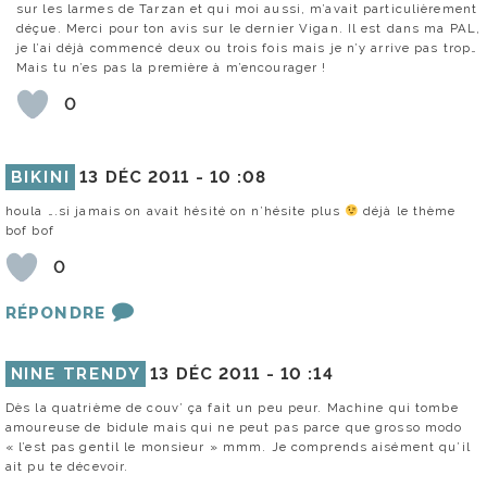
sur les larmes de Tarzan et qui moi aussi, m’avait particulièrement
déçue. Merci pour ton avis sur le dernier Vigan. Il est dans ma PAL,
je l’ai déjà commencé deux ou trois fois mais je n’y arrive pas trop…
Mais tu n’es pas la première à m’encourager !
0
BIKINI
13 DÉC 2011 -
10 :08
houla ….si jamais on avait hésité on n’hésite plus
déjà le thème
bof bof
0
RÉPONDRE
NINE TRENDY
13 DÉC 2011 -
10 :14
Dès la quatrième de couv’ ça fait un peu peur. Machine qui tombe
amoureuse de bidule mais qui ne peut pas parce que grosso modo
« l’est pas gentil le monsieur » mmm. Je comprends aisément qu’il
ait pu te décevoir.