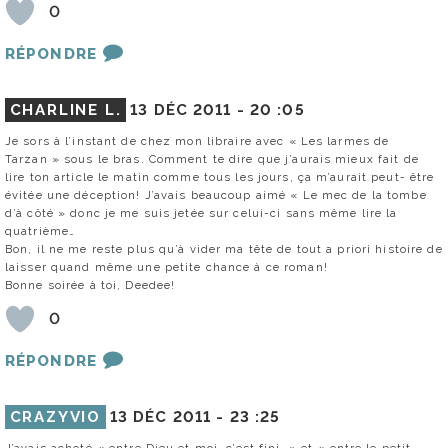
0
RÉPONDRE
CHARLINE L.
13 DÉC 2011 -
20 :05
Je sors à l’instant de chez mon libraire avec « Les larmes de
Tarzan » sous le bras. Comment te dire que j’aurais mieux fait de
lire ton article le matin comme tous les jours, ça m’aurait peut- être
évitée une déception! J’avais beaucoup aimé « Le mec de la tombe
d’à côté » donc je me suis jetée sur celui-ci sans même lire la
quatrième…
Bon, il ne me reste plus qu’à vider ma tête de tout a priori histoire de
laisser quand même une petite chance à ce roman!
Bonne soirée à toi, Deedee!
0
RÉPONDRE
CRAZYVIO
13 DÉC 2011 -
23 :25
J’avais acheté « entre Dieu et moi, c’est fini » et « entre le petit