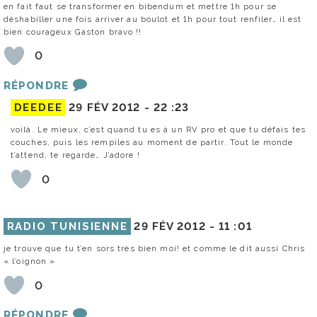
en fait faut se transformer en bibendum et mettre 1h pour se
déshabiller une fois arriver au boulot et 1h pour tout renfiler… il est
bien courageux Gaston bravo !!
0
RÉPONDRE
DEEDEE
29 FÉV 2012 -
22 :23
voilà. Le mieux, c’est quand tu es à un RV pro et que tu défais tes
couches, puis les rempiles au moment de partir. Tout le monde
t’attend, te regarde… J’adore !
0
RADIO TUNISIENNE
29 FÉV 2012 -
11 :01
je trouve que tu t’en sors très bien moi! et comme le dit aussi Chris
« l’oignon »
0
RÉPONDRE