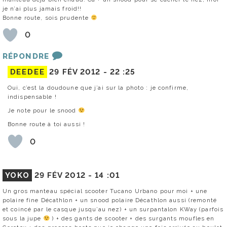
je n’ai plus jamais froid!!
Bonne route, sois prudente
0
RÉPONDRE
DEEDEE
29 FÉV 2012 -
22 :25
Oui, c’est la doudoune que j’ai sur la photo : je confirme,
indispensable !
Je note pour le snood
Bonne route à toi aussi !
0
YOKO
29 FÉV 2012 -
14 :01
Un gros manteau spécial scooter Tucano Urbano pour moi + une
polaire fine Décathlon + un snood polaire Décathlon aussi (remonté
et coincé par le casque jusqu’au nez) + un surpantalon KWay (parfois
sous la jupe
) + des gants de scooter + des surgants moufles en