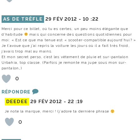
AS DE TRÊFLE
29 FÉV 2012 -
10 :22
Merci pour ce billet, où tu es certes, un peu moins élégante que
d’habitude
mais qui concerne des questions quotidiennes pour
moi: « Est ce que ma tenue est « scooter-compatible aujourd’hui? »
Je t’avoue que j’ai repris la voiture les jours où il a fait trés froid,
j’avais trop mal au mains.
Et mon secret perso, c’est les vêtement de pluie et sur-pantalon
Urbahia, top classe. (Parfois je remonte ma jupe sous mon sur-
pantalon…)
0
RÉPONDRE
DEEDEE
29 FÉV 2012 -
22 :19
Je note la marque, merci ! (j’adore ta dernière phrase
0