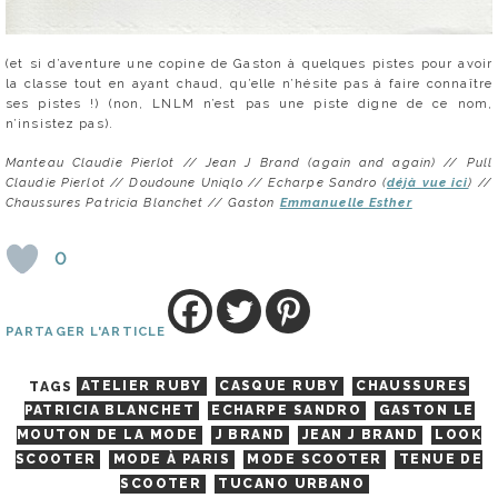
(et si d’aventure une copine de Gaston à quelques pistes pour avoir
la classe tout en ayant chaud, qu’elle n’hésite pas à faire connaître
ses pistes !) (non, LNLM n’est pas une piste digne de ce nom,
n’insistez pas).
Manteau Claudie Pierlot // Jean J Brand (again and again) // Pull
Claudie Pierlot // Doudoune Uniqlo // Echarpe Sandro (
déjà vue ici
) //
Chaussures Patricia Blanchet //
Gaston
Emmanuelle Esther
0
PARTAGER L'ARTICLE
TAGS
ATELIER RUBY
CASQUE RUBY
CHAUSSURES
PATRICIA BLANCHET
ECHARPE SANDRO
GASTON LE
MOUTON DE LA MODE
J BRAND
JEAN J BRAND
LOOK
SCOOTER
MODE À PARIS
MODE SCOOTER
TENUE DE
SCOOTER
TUCANO URBANO