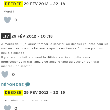
DEEDEE
29 FÉV 2012 -
22 :18
Merci !
0
LIV
29 FÉV 2012 -
10 :18
A moins de 5° je laisse tomber le scooter, au dessus j’ai opté pour un
vrai manteau de scooter avec capuche en fausse fourrure pour un
peu d’élégance.
Il y a pas… ca fait vraiment la différence. Avant j’étais aux
multicouches je n’ai jamais eu aussi chaud qu’avec un bon vrai
manteau de scooter.
0
RÉPONDRE
DEEDEE
29 FÉV 2012 -
22 :19
Je crains que tu n’aies raison…
0