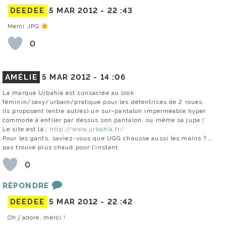
DEEDEE
5 MAR 2012 -
22 :43
Merci JPG
0
AMÉLIE
5 MAR 2012 -
14 :06
La marque Urbahia est consacrée au look
féminin/sexy/urbain/pratique pour les détentrices de 2 roues.
Ils proposent (entre autres) un sur-pantalon imperméable hyper
commode à enfiler par dessus son pantalon, où même sa jupe !
Le site est là :
http://www.urbahia.fr/
Pour les gants, saviez-vous que UGG chausse aussi les mains ? …
pas trouvé plus chaud pour l’instant.
0
RÉPONDRE
DEEDEE
5 MAR 2012 -
22 :42
Oh j’adore, merci !