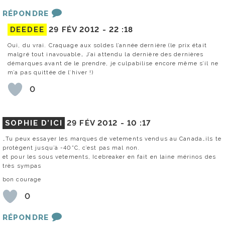
RÉPONDRE
DEEDEE
29 FÉV 2012 -
22 :18
Oui, du vrai. Craquage aux soldes l’année dernière (le prix était
malgré tout inavouable… J’ai attendu la dernière des dernières
démarques avant de le prendre, je culpabilise encore même s’il ne
m’a pas quittée de l’hiver !)
0
SOPHIE D’ICI
29 FÉV 2012 -
10 :17
…Tu peux essayer les marques de vetements vendus au Canada…ils te
protègent jusqu’à -40°C, c’est pas mal non.
et pour les sous vetements, Icebreaker en fait en laine mérinos des
très sympas
bon courage
0
RÉPONDRE