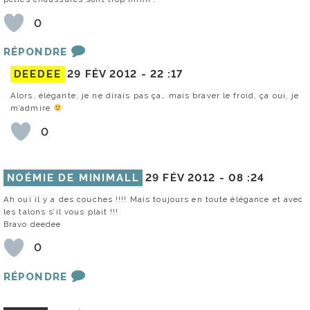
0
RÉPONDRE
DEEDEE
29 FÉV 2012 -
22 :17
Alors, élégante, je ne dirais pas ça… mais braver le froid, ça oui, je
m’admire
0
NOÉMIE DE MINIMALL
29 FÉV 2012 -
08 :24
Ah oui il y a des couches !!!! Mais toujours en toute élégance et avec
les talons s’il vous plait !!!
Bravo deedee
0
RÉPONDRE