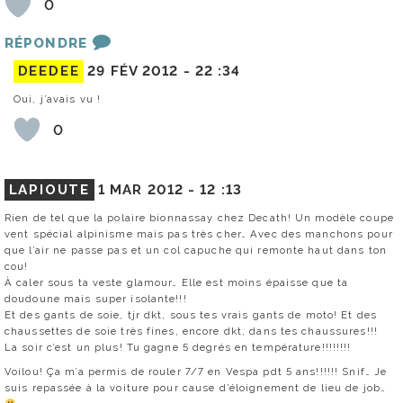
0
RÉPONDRE
DEEDEE
29 FÉV 2012 -
22 :34
Oui, j’avais vu !
0
LAPIOUTE
1 MAR 2012 -
12 :13
Rien de tel que la polaire bionnassay chez Decath! Un modèle coupe
vent spécial alpinisme mais pas très cher… Avec des manchons pour
que l’air ne passe pas et un col capuche qui remonte haut dans ton
cou!
À caler sous ta veste glamour… Elle est moins épaisse que ta
doudoune mais super isolante!!!
Et des gants de soie, tjr dkt, sous tes vrais gants de moto! Et des
chaussettes de soie très fines, encore dkt, dans tes chaussures!!!
La soir c’est un plus! Tu gagne 5 degrés en température!!!!!!!!
Voilou! Ça m’a permis de rouler 7/7 en Vespa pdt 5 ans!!!!!! Snif… Je
suis repassée à la voiture pour cause d’éloignement de lieu de job…