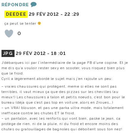
RÉPONDRE
DEEDEE
29 FÉV 2012 -
22 :29
ça peut se tenter
0
JPG
29 FÉV 2012 -
18 :01
J’débarques ici par l’intermédiaire de la page FB d’une copine. Et je
me dis qu’a vouloir rester sexy en scooter, vous risquez bien plus
que le froid.
Cyril a légèrement abordé le sujet mais j’en rajoute un peu:
– vraies chaussures qui protègent, meme si elles ne sont pas
terribles, il vaut mieux ça que des pizzas sur les chevilles (au
mieux!) Les chaussures à talon et petits noeuds, c’est bon pour le
bureau (déja que c’est pas top en voiture, alors en 2roues….)
– un VRAI blouson, et pas une parka ultra mode, mais totalement
inefficace contre les chutes ET le froid.
– un pantalon, avec les renforts qui vont bien, paske le jean, ca
protège de rien, ni de la pluie, ni du froid et encore moins des
chutes ou gratouillages de bagnoles qui déboitent sous ton nez!