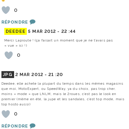
0
RÉPONDRE
DEEDEE
5 MAR 2012 -
22 :44
Merci Lapioute ! (ça faisait un moment que je ne t’avais pas
« vue » ici !)
0
JPG
2 MAR 2012 -
21 :20
Deedee, elle achete la plupart du temps dans les mêmes magasins
que moi, MotoExpert, ou SpeedWay, ya du choix, pas trop cher,
moins « mode » que LNLM, mais le 2roues, c’est pas le look en
premier (même en été, la jupe et les sandales, c’est top mode, mais
top hosto aussi)
0
RÉPONDRE