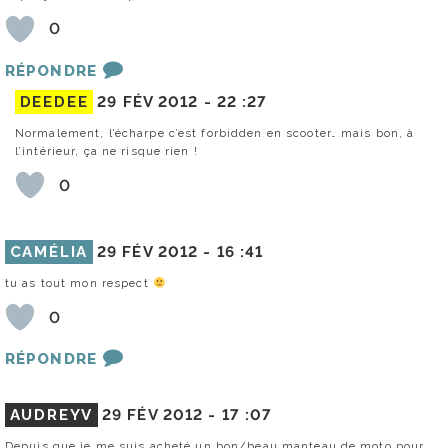
0
RÉPONDRE
DEEDEE
29 FÉV 2012 -
22 :27
Normalement, l’écharpe c’est forbidden en scooter… mais bon, à
l’intérieur, ça ne risque rien !
0
CAMÉLIA
29 FÉV 2012 -
16 :41
tu as tout mon respect
0
RÉPONDRE
AUDREYV
29 FÉV 2012 -
17 :07
Depuis que je me suis acheté un bon/beau manteau de moto pour