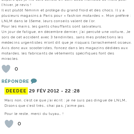
l’hiver, je revis !
Il est plutôt féminin et protège du grand froid et des chocs. Il y a
plusieurs magasins à Paris pour « fashion motardes ». Mon préféré :
LNLM dans le 15eme, leurs conseils valent de l’or.
Pour les mains, les gants chauffants sont salvateurs.
Un jour de fatigue, en décembre dernier, j’ai percuté une voiture… Je
sors de cet accident avec 3 tendinites, sans mes protections les
médecins urgentistes m’ont dit que je risquais l’arrachement osseux.
Avis donc aux scooteristes, foncez dans les magazins dédiées aux
motardes, les fabricants de vêtements spécifiques font des
miracles.
0
RÉPONDRE
DEEDEE
29 FÉV 2012 -
22 :28
Mais non, c’est ce que j’ai écrit : je ne suis pas dingue de LNLM…
Disons que c’est très… chai pas, j’aime pas.
Pour le reste, merci du tuyau… !
0