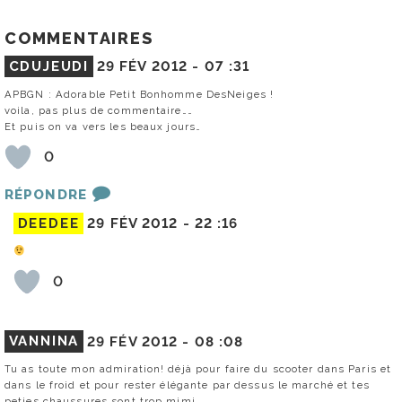
COMMENTAIRES
CDUJEUDI
29 FÉV 2012 -
07 :31
APBGN : Adorable Petit Bonhomme DesNeiges !
voila, pas plus de commentaire……
Et puis on va vers les beaux jours…
0
RÉPONDRE
DEEDEE
29 FÉV 2012 -
22 :16
0
VANNINA
29 FÉV 2012 -
08 :08
Tu as toute mon admiration! déjà pour faire du scooter dans Paris et
dans le froid et pour rester élégante par dessus le marché et tes
peties chaussures sont trop mimi .