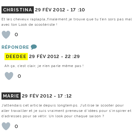
CHRISTINA
29 FÉV 2012 -
17 :10
Et les cheveux raplapla…finalement je trouve que tu t’en sors pas mal
avec ton Look de scootériste !
0
RÉPONDRE
DEEDEE
29 FÉV 2012 -
22 :29
Ah ça, c’est clair, je n’en parle même pas !
0
MARIE
29 FÉV 2012 -
17 :12
J’attendais cet article depuis longtemps. J’utilise le scooter pour
aller travailler et je suis vraiment preneuse d’idées pour s’inspirer et
d’adresses pour se vêtir. Un look pour chaque saison ?
0