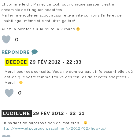
Et comme le dit Marie, un look pour chaque saison, c’est un
ensemble de fringues adaptées.
Ma femme roule en scoot aussi, elle a vite compris l’interet de
l’habillage, même si c’est ultra galère!
Allez, à bientot sur la route, à 2 roues
0
RÉPONDRE
DEEDEE
29 FÉV 2012 -
22 :33
Merci pour ces conseils. Vous ne donnez pas l’info essentielle : où
est-ce que votre femme trouve des tenues de scooter adaptées ?
Merci !
0
LUDILUNE
29 FÉV 2012 -
22 :31
En parlant de superposition de matières …
http://www.etpourquoipascoline.fr/2012/02/how-to/