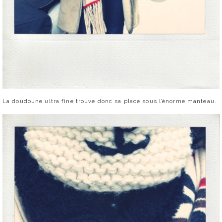
La doudoune ultra fine trouve donc sa place sous l’énorme manteau.