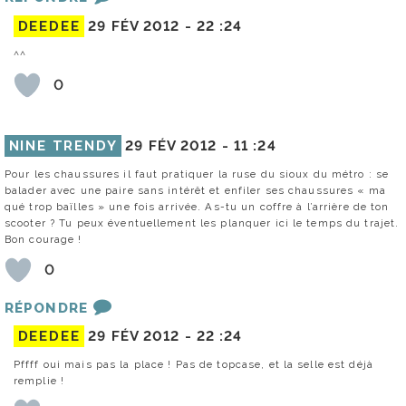
DEEDEE
29 FÉV 2012 -
22 :24
^^
0
NINE TRENDY
29 FÉV 2012 -
11 :24
Pour les chaussures il faut pratiquer la ruse du sioux du métro : se
balader avec une paire sans intérêt et enfiler ses chaussures « ma
qué trop baïlles » une fois arrivée. As-tu un coffre à l’arrière de ton
scooter ? Tu peux éventuellement les planquer ici le temps du trajet.
Bon courage !
0
RÉPONDRE
DEEDEE
29 FÉV 2012 -
22 :24
Pffff oui mais pas la place ! Pas de topcase, et la selle est déjà
remplie !