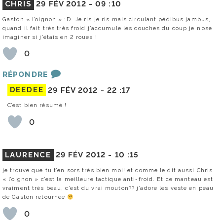
CHRIS
29 FÉV 2012 -
09 :10
Gaston « l’oignon » :D. Je ris je ris mais circulant pédibus jambus,
quand il fait très très froid j’accumule les couches du coup je n’ose
imaginer si j’étais en 2 roues !
0
RÉPONDRE
DEEDEE
29 FÉV 2012 -
22 :17
C’est bien résumé !
0
LAURENCE
29 FÉV 2012 -
10 :15
je trouve que tu t’en sors très bien moi! et comme le dit aussi Chris
« l’oignon » c’est la meilleure tactique anti-froid. Et ce manteau est
vraiment très beau, c’est du vrai mouton?? j’adore les veste en peau
de Gaston retournée
0