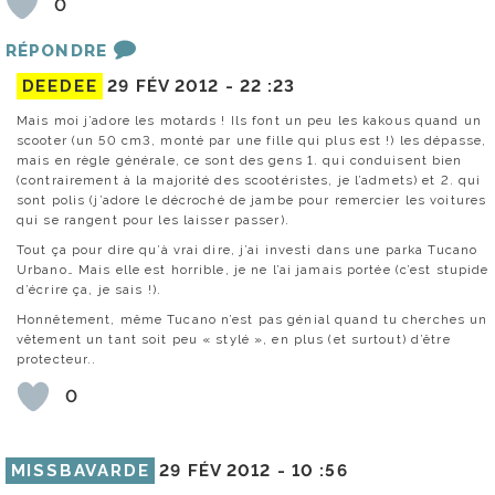
0
RÉPONDRE
DEEDEE
29 FÉV 2012 -
22 :23
Mais moi j’adore les motards ! Ils font un peu les kakous quand un
scooter (un 50 cm3, monté par une fille qui plus est !) les dépasse,
mais en règle générale, ce sont des gens 1. qui conduisent bien
(contrairement à la majorité des scootéristes, je l’admets) et 2. qui
sont polis (j’adore le décroché de jambe pour remercier les voitures
qui se rangent pour les laisser passer).
Tout ça pour dire qu’à vrai dire, j’ai investi dans une parka Tucano
Urbano… Mais elle est horrible, je ne l’ai jamais portée (c’est stupide
d’écrire ça, je sais !).
Honnêtement, même Tucano n’est pas génial quand tu cherches un
vêtement un tant soit peu « stylé », en plus (et surtout) d’être
protecteur..
0
MISSBAVARDE
29 FÉV 2012 -
10 :56