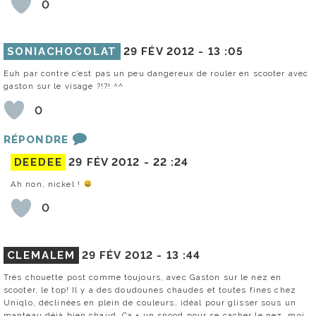
0
SONIACHOCOLAT
29 FÉV 2012 -
13 :05
Euh par contre c’est pas un peu dangereux de rouler en scooter avec
gaston sur le visage ?!?! ^^
0
RÉPONDRE
DEEDEE
29 FÉV 2012 -
22 :24
Ah non, nickel !
0
CLEMALEM
29 FÉV 2012 -
13 :44
Très chouette post comme toujours, avec Gaston sur le nez en
scooter, le top! Il y a des doudounes chaudes et toutes fines chez
Uniqlo, déclinées en plein de couleurs, idéal pour glisser sous un
manteau déjà bien chaud. Ca + un snood pour se cacher le nez, moi