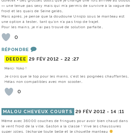
Goretex + des grosses boots que je change une fois arrivée au boulot
== une tenue pas sexy mais qui m’a permis de survivre à la vague de
froid et les quais de Seine gelés…
Mais après, je pense que la doudoune Uniqlo sous le manteau est
une option à tester… tant qu’on n’a pas trop de trajet.
Pour les mains, je n’ai pas trouvé de solution parfaite…
0
RÉPONDRE
DEEDEE
29 FÉV 2012 -
22 :27
Merci Yoko !
Je crois que le top pour les mains, c’est les poignées chauffantes…
Hélas non compatibles avec mon scooter…
0
MALOU CHEVEUX COURTS
29 FÉV 2012 -
14 :11
Même avec 36000 couches de fringues pour avoir bien chaud dans
le vent froid de la ville, Gaston a la classe ! Vive les chaussures
super jolies, l’écharpe toute belle et le chouette manteau