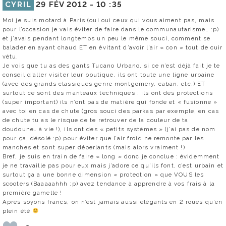
CYRIL
29 FÉV 2012 -
10 :35
Moi je suis motard à Paris (oui oui ceux qui vous aiment pas, mais
pour l’occasion je vais éviter de faire dans le communautarisme… :p)
et j’avais pendant longtemps un peu le même souci, comment se
balader en ayant chaud ET en évitant d’avoir l’air « con » tout de cuir
vétu.
Je vois que tu as des gants Tucano Urbano, si ce n’est déjà fait je te
conseil d’aller visiter leur boutique, ils ont toute une ligne urbaine
(avec des grands classiques genre montgomery, caban, etc.) ET
surtout ce sont des manteaux techniques : ils ont des protections
(super important) ils n’ont pas de matière qui fonde et « fusionne »
avec toi en cas de chute (gros souci des parkas par exemple, en cas
de chute tu as le risque de te retrouver de la couleur de ta
doudoune… à vie !), ils ont des « petits systèmes » (j’ai pas de nom
pour ça, désolé :p) pour éviter que l’air froid ne remonte par les
manches et sont super déperlants (mais alors vraiment !)
Bref, je suis en train de faire « long » donc je conclue : évidemment
je ne travaille pas pour eux mais j’adore ce qu’ils font, c’est urbain et
surtout ça a une bonne dimension « protection » que VOUS les
scooters (Baaaaahhh :p) avez tendance à apprendre à vos frais à la
première gamelle !
Après soyons francs, on n’est jamais aussi élégants en 2 roues qu’en
plein été