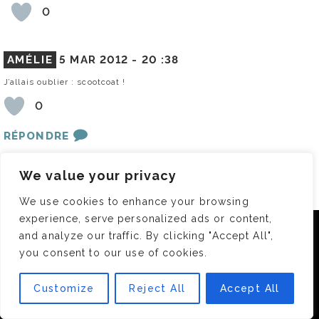
0
AMÉLIE
5 MAR 2012 -
20 :38
J’allais oublier : scootcoat !
0
RÉPONDRE
We value your privacy
LAPIOUTE
10 MAR 2012 -
09 :09
Je commente peu mais je lis souvent!!
We use cookies to enhance your browsing
experience, serve personalized ads or content,
0
Nous utilisons des cookies pour vous garantir la meilleure
and analyze our traffic. By clicking "Accept All",
expérience sur notre site. Si vous continuez à utiliser ce
RÉPONDRE
you consent to our use of cookies.
dernier, nous considérerons que vous acceptez l'utilisation des
cookies.
Customize
Reject All
Accept All
SAB
12 FÉV 2015 -
13 :45
OK
3 ans après je me permets d’intervenir sur ce post car en parcourant