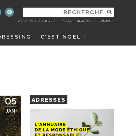
RECHERCHER
:
A PROPOS
ARCHIVES
PRESSE
BLOGROLL
CONTACT
DRESSING
C’EST NOËL !
05
ADRESSES
JAN