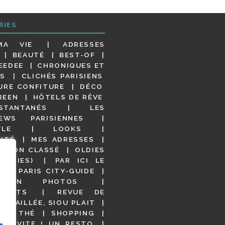
RIES
MA VIE
ADRESSES
BEAUTÉ
BEST-OF
EEDEE
CHRONIQUES ET
S
CLICHÉS PARISIENS
URE CONFITURE
DÉCO
REEN
HÔTELS DE RÊVE
STANTANÉS
LES
IEWS PARISIENNES
YLE
LOOKS
ITÉ
MES ADRESSES
NON CLASSÉ
OLDIES
OODIES)
PAR ICI LE
!
PARIS CITY-GUIDE
S EN PHOTOS
URANTS
REVUE DE
DÉTAILLÉE, SIOU PLAIT
 DE THÉ
SHOPPING
VITE ! UN RESTO