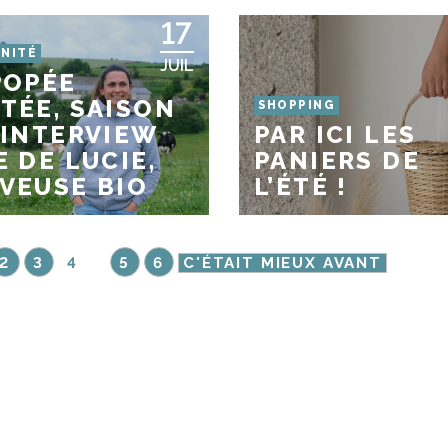
17
NITÉ
JUIL
POPÉE
TÉE, SAISON
SHOPPING
 INTERVIEW
PAR ICI LES
E DE LUCIE,
PANIERS DE
VEUSE BIO
L’ÉTÉ !
2
3
4
5
6
C'ÉTAIT MIEUX AVANT