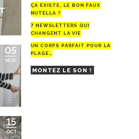
ÇA EXISTE, LE BON FAUX
T
NUTELLA ?
7 NEWSLETTERS QUI
CHANGENT LA VIE
UN CORPS PARFAIT POUR LA
05
PLAGE…
NOV
MONTEZ LE SON !
15
OCT