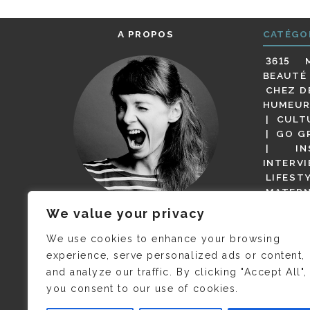
A PROPOS
CATÉGO
3615 
BEAUTÉ
CHEZ D
HUMEUR
CULT
GO G
IN
INTERV
LIFEST
MATERN
MODE
We value your privacy
(BUT G
JE M’APPELLE DELPHINE MAIS
MAGOT 
C’EST
©CAMILLE COLLIN
QUI A
We use cookies to enhance your browsing
PARI
PRIS CETTE PHOTO !
experience, serve personalized ads or content,
RESTA
and analyze our traffic. By clicking "Accept All",
PRESSE 
you consent to our use of cookies.
SALONS
VIDÉOS