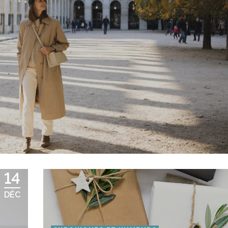
14
DÉC