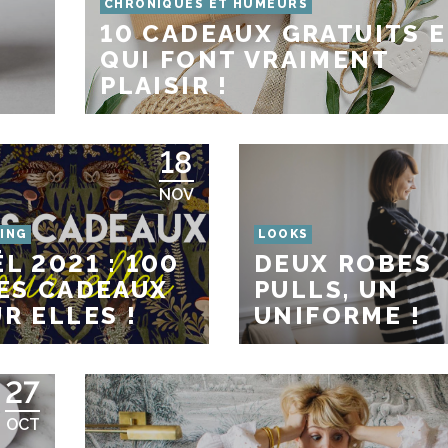
CHRONIQUES ET HUMEURS
10 CADEAUX GRATUITS E
QUI FONT VRAIMENT
PLAISIR !
18
NOV
ING
LOOKS
L 2021 : 100
DEUX ROBES
ES CADEAUX
PULLS, UN
R ELLES !
UNIFORME !
27
OCT