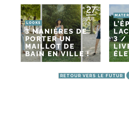
27
MATER
JUIL
L’É
LOOKS
3 MANIÈRES DE
LAC
PORTER UN
3 /
MAILLOT DE
LIV
BAIN EN VILLE !
ÉLE
RETOUR VERS LE FUTUR