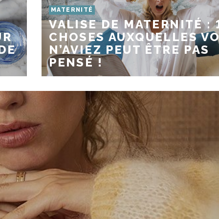
MATERNITÉ
VALISE DE MATERNITÉ : 
UR
CHOSES AUXQUELLES V
DE
N’AVIEZ PEUT ÊTRE PAS
PENSÉ !