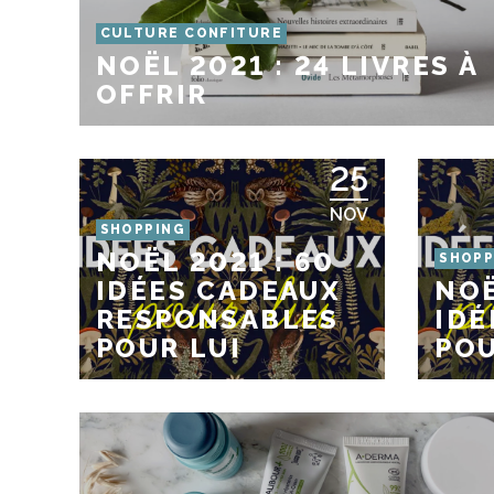
CULTURE CONFITURE
NOËL 2021 : 24 LIVRES À
OFFRIR
25
NOV
SHOPPING
NOËL 2021 : 60
SHOPP
IDÉES CADEAUX
NOË
RESPONSABLES
IDÉ
POUR LUI
POU