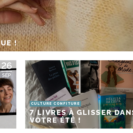
UE !
26
SEP
CULTURE CONFITURE
7 LIVRES À GLISSER DAN
VOTRE ÉTÉ !