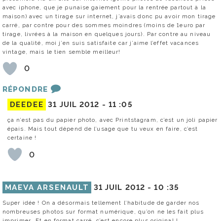
avec iphone, que je punaise gaiement pour la rentrée partout à la
maison) avec un tirage sur internet, j’avais donc pu avoir mon tirage
carré, par contre pour des sommes moindres (moins de 1euro par
tirage, livrées à la maison en quelques jours). Par contre au niveau
de la qualité, moi j’en suis satisfaite car j’aime l’effet vacances
vintage, mais le tien semble meilleur!
0
RÉPONDRE
DEEDEE
31 JUIL 2012 -
11 :05
ça n’est pas du papier photo, avec Printstagram, c’est un joli papier
épais. Mais tout dépend de l’usage que tu veux en faire, c’est
certaine !
0
MAEVA ARSENAULT
31 JUIL 2012 -
10 :35
Super idée ! On a désormais tellement l’habitude de garder nos
nombreuses photos sur format numérique, qu’on ne les fait plus
imprimer… Et en format carré, c’est encore plus original !