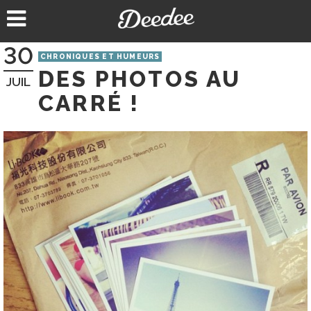
Aller
au
contenu
30
CHRONIQUES ET HUMEURS
DES PHOTOS AU
JUIL
CARRÉ !