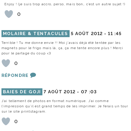
Enjoy ! (je suis trop accro, perso, mais bon… c’est un autre sujet !)
0
MOLAIRE & TENTACULES
5 AOÛT 2012 -
11 :45
Terrible ! Tu me donne envie !! Moi j’avais déjà été tentée par les
magnets pour le frigo mais là, ça, ça me tente encore plus ! Merci
pour le partage du coup <3
0
RÉPONDRE
BAIES DE GOJI
7 AOÛT 2012 -
07 :03
J’ai tellement de photos en format numérique. J’ai comme
l’impression qu’il est grand temps de les imprimer. Je ferais un tour
sur le site printstagram.
0