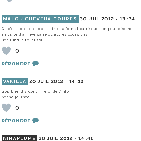
MALOU CHEVEUX COURTS
30 JUIL 2012 -
13 :34
Oh c’est top, top, top ! J’aime le format carré que l’on peut décliner
en carte d’anniversaire ou autres occasions !
Bon lundi à toi aussi !
0
RÉPONDRE
VANILLA
30 JUIL 2012 -
14 :13
trop bien dis donc, merci de l’info
bonne journée
0
RÉPONDRE
NINAPLUME
30 JUIL 2012 -
14 :46