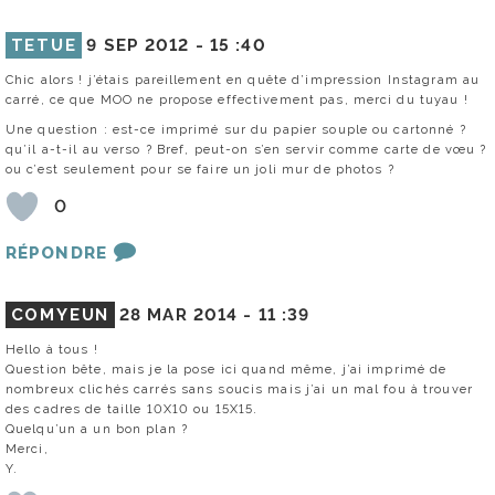
TETUE
9 SEP 2012 -
15 :40
Chic alors ! j’étais pareillement en quête d’impression Instagram au
carré, ce que MOO ne propose effectivement pas, merci du tuyau !
Une question : est-ce imprimé sur du papier souple ou cartonné ?
qu’il a-t-il au verso ? Bref, peut-on s’en servir comme carte de vœu ?
ou c’est seulement pour se faire un joli mur de photos ?
0
RÉPONDRE
COMYEUN
28 MAR 2014 -
11 :39
Hello à tous !
Question bête, mais je la pose ici quand même, j’ai imprimé de
nombreux clichés carrés sans soucis mais j’ai un mal fou à trouver
des cadres de taille 10X10 ou 15X15.
Quelqu’un a un bon plan ?
Merci,
Y.