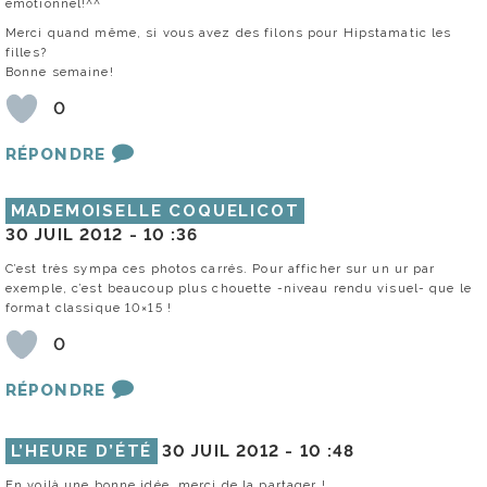
émotionnel!^^
Merci quand même, si vous avez des filons pour Hipstamatic les
filles?
Bonne semaine!
0
RÉPONDRE
MADEMOISELLE COQUELICOT
30 JUIL 2012 -
10 :36
C’est très sympa ces photos carrés. Pour afficher sur un ur par
exemple, c’est beaucoup plus chouette -niveau rendu visuel- que le
format classique 10×15 !
0
RÉPONDRE
L’HEURE D’ÉTÉ
30 JUIL 2012 -
10 :48
En voilà une bonne idée, merci de la partager !