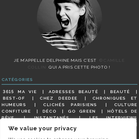
JE M’APPELLE DELPHINE MAIS C’EST
©CAMILLE
COLLIN
QUI A PRIS CETTE PHOTO !
CATÉGORIES
3615 MA VIE
ADRESSES BEAUTÉ
BEAUTÉ
BEST-OF
CHEZ DEEDEE
CHRONIQUES ET
HUMEURS
CLICHÉS PARISIENS
CULTURE
CONFITURE
DÉCO
GO GREEN
HÔTELS DE
RÊVE
INSTANTANÉS
LES INTERVIEWS
PARISIENNES
LIFESTYLE
LOOKS
MATERNITÉ
We value your privacy
MES ADRESSES
MODE
NON CLASSÉ
OLDIES
(BUT GOODIES)
PAR ICI LE MAGOT !
PARIS CITY-