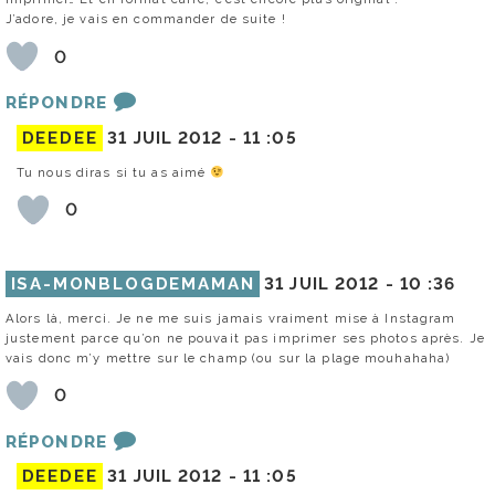
J’adore, je vais en commander de suite !
0
RÉPONDRE
DEEDEE
31 JUIL 2012 -
11 :05
Tu nous diras si tu as aimé
0
ISA-MONBLOGDEMAMAN
31 JUIL 2012 -
10 :36
Alors là, merci. Je ne me suis jamais vraiment mise à Instagram
justement parce qu’on ne pouvait pas imprimer ses photos après. Je
vais donc m’y mettre sur le champ (ou sur la plage mouhahaha)
0
RÉPONDRE
DEEDEE
31 JUIL 2012 -
11 :05