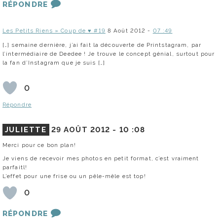
RÉPONDRE
Les Petits Riens » Coup de ♥ #19
8 Août 2012 -
07 :49
[…] semaine dernière, j’ai fait la découverte de Printstagram, par
l’intermédiaire de Deedee ! Je trouve le concept génial, surtout pour
la fan d’Instagram que je suis […]
0
Répondre
JULIETTE
29 AOÛT 2012 -
10 :08
Merci pour ce bon plan!
Je viens de recevoir mes photos en petit format, c’est vraiment
parfaitl!
L’effet pour une frise ou un pêle-mêle est top!
0
RÉPONDRE