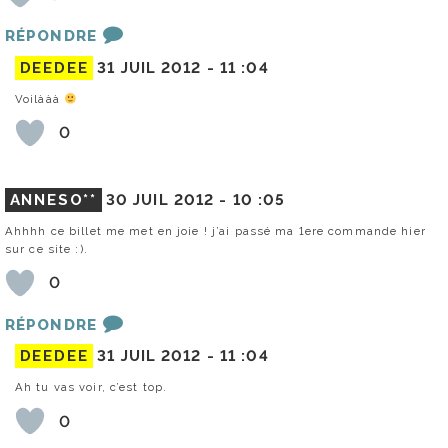
RÉPONDRE
DEEDEE
31 JUIL 2012 -
11 :04
Voilààà
0
ANNESO**
30 JUIL 2012 -
10 :05
Ahhhh ce billet me met en joie ! j’ai passé ma 1ere commande hier
sur ce site :).
0
RÉPONDRE
DEEDEE
31 JUIL 2012 -
11 :04
Ah tu vas voir, c’est top.
0