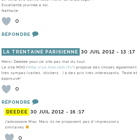
Excellente journée à toi,
Nathalie
0
RÉPONDRE
LA TRENTAINE PARISIENNE
30 JUIL 2012 -
13 :17
Merci Deedee pour ce site pas mal du tout.
Le site MOO (
http://uk.moo.com/fr/
) propose des choses également
très sympas (cartes, stickers,..) à des prix très intéressants. Testé et
approuvé!
0
RÉPONDRE
DEEDEE
30 JUIL 2012 -
16 :17
J’adooooore Moo. Mais ils ne proposent pas d’impressions
similaires
0