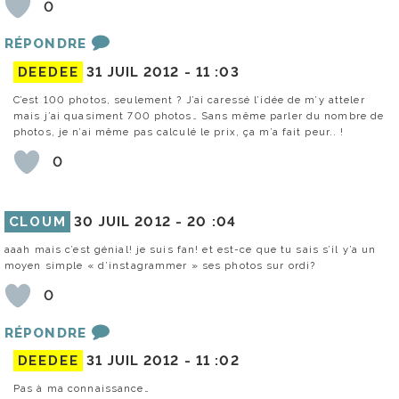
0
RÉPONDRE
DEEDEE
31 JUIL 2012 -
11 :03
C’est 100 photos, seulement ? J’ai caressé l’idée de m’y atteler
mais j’ai quasiment 700 photos… Sans même parler du nombre de
photos, je n’ai même pas calculé le prix, ça m’a fait peur.. !
0
CLOUM
30 JUIL 2012 -
20 :04
aaah mais c’est génial! je suis fan! et est-ce que tu sais s’il y’a un
moyen simple « d’instagrammer » ses photos sur ordi?
0
RÉPONDRE
DEEDEE
31 JUIL 2012 -
11 :02
Pas à ma connaissance…