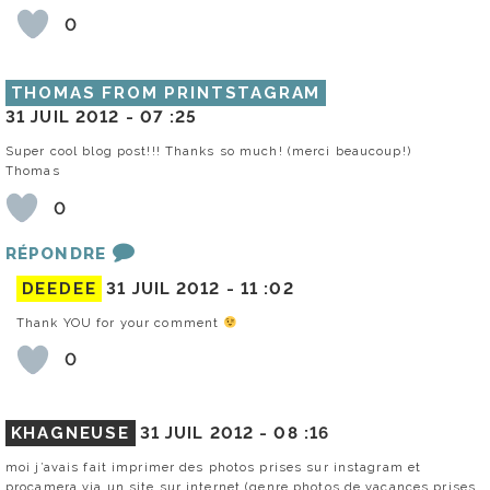
0
THOMAS FROM PRINTSTAGRAM
31 JUIL 2012 -
07 :25
Super cool blog post!!! Thanks so much! (merci beaucoup!)
Thomas
0
RÉPONDRE
DEEDEE
31 JUIL 2012 -
11 :02
Thank YOU for your comment
0
KHAGNEUSE
31 JUIL 2012 -
08 :16
moi j’avais fait imprimer des photos prises sur instagram et
procamera via un site sur internet (genre photos de vacances prises