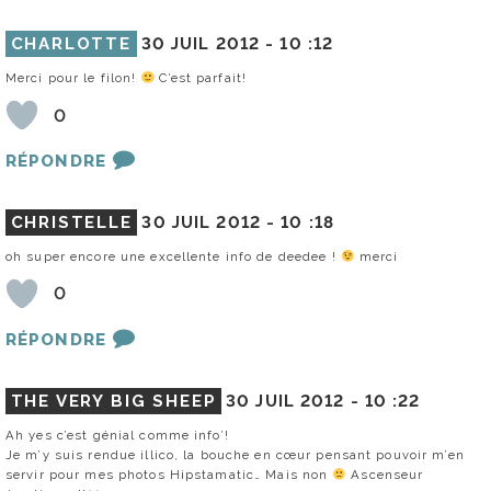
CHARLOTTE
30 JUIL 2012 -
10 :12
Merci pour le filon!
C’est parfait!
0
RÉPONDRE
CHRISTELLE
30 JUIL 2012 -
10 :18
oh super encore une excellente info de deedee !
merci
0
RÉPONDRE
THE VERY BIG SHEEP
30 JUIL 2012 -
10 :22
Ah yes c’est génial comme info’!
Je m’y suis rendue illico, la bouche en cœur pensant pouvoir m’en
servir pour mes photos Hipstamatic… Mais non
Ascenseur