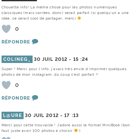
Chouette info! La même chose pour les photos numériques
classiques (mais carrées, donc) serait parfait (si quelqu’un a une
idée, ce serait cool de partager… merci
0
RÉPONDRE
COLINEG_
30 JUIL 2012 -
15 :24
Super ! Merci pour l’info, j’avais très envie d’imprimer quelques
photos de mon instagram, du coup c’est parfait !!
0
RÉPONDRE
L@URE
30 JUIL 2012 -
17 :13
Merci pour cette trouvaille ! J’adore aussi le format MiniBook (bon
faut juste avoir 100 photos à choisir
)