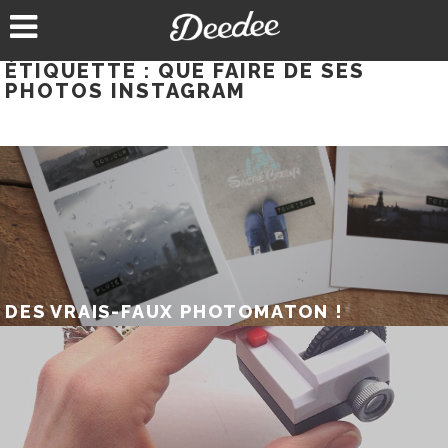
Aller
au
contenu
ÉTIQUETTE :
QUE FAIRE DE SES
PHOTOS INSTAGRAM
DES VRAIS-FAUX PHOTOMATON !