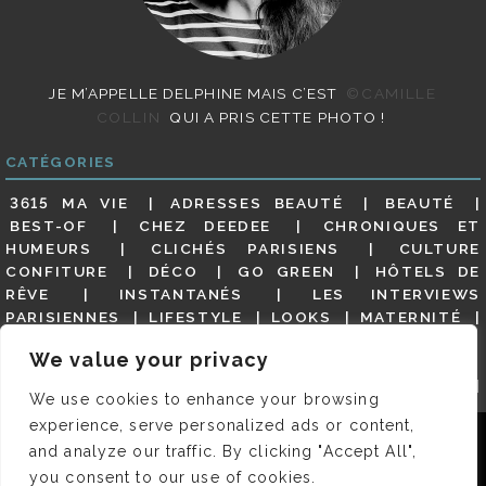
JE M’APPELLE DELPHINE MAIS C’EST
©CAMILLE
COLLIN
QUI A PRIS CETTE PHOTO !
CATÉGORIES
3615 MA VIE
ADRESSES BEAUTÉ
BEAUTÉ
BEST-OF
CHEZ DEEDEE
CHRONIQUES ET
HUMEURS
CLICHÉS PARISIENS
CULTURE
CONFITURE
DÉCO
GO GREEN
HÔTELS DE
RÊVE
INSTANTANÉS
LES INTERVIEWS
PARISIENNES
LIFESTYLE
LOOKS
MATERNITÉ
MES ADRESSES
MODE
NON CLASSÉ
OLDIES
We value your privacy
(BUT GOODIES)
PAR ICI LE MAGOT !
PARIS CITY-
GUIDE
PARIS EN PHOTOS
RESTAURANTS
We use cookies to enhance your browsing
REVUE DE PRESSE DÉTAILLÉE, SIOU PLAIT
SALONS
experience, serve personalized ads or content,
DE THÉ
SHOPPING
VIDÉOS
VITE ! UN RESTO
Nous utilisons des cookies pour vous garantir la meilleure
and analyze our traffic. By clicking "Accept All",
VOYAGES VOYAGES
expérience sur notre site. Si vous continuez à utiliser ce
you consent to our use of cookies.
dernier, nous considérerons que vous acceptez l'utilisation des