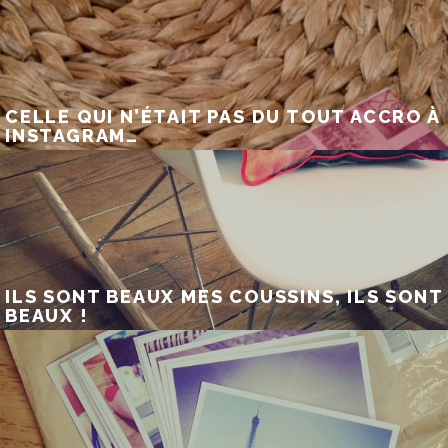
CELLE QUI N’ÉTAIT PAS DU TOUT ACCRO À
INSTAGRAM…
ILS SONT BEAUX MES COUSSINS, ILS SONT
BEAUX !