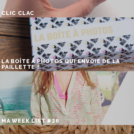
CLIC CLAC
LA BOÎTE À PHOTOS QUI ENVOIE DE LA
PAILLETTE !
MA WEEK LIST #36