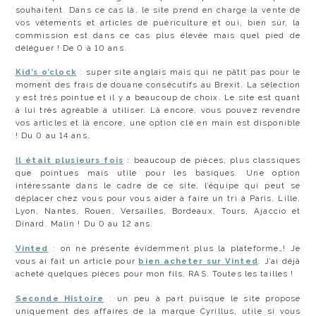
souhaitent. Dans ce cas là, le site prend en charge la vente de
vos vêtements et articles de puériculture et oui, bien sûr, la
commission est dans ce cas plus élevée mais quel pied de
déléguer ! De 0 à 10 ans.
Kid’s o’clock
: super site anglais mais qui ne pâtit pas pour le
moment des frais de douane consécutifs au Brexit. La sélection
y est très pointue et il y a beaucoup de choix. Le site est quant
à lui très agréable à utiliser. Là encore, vous pouvez revendre
vos articles et là encore, une option clé en main est disponible
! Du 0 au 14 ans.
Il était plusieurs fois
: beaucoup de pièces, plus classiques
que pointues mais utile pour les basiques. Une option
intéressante dans le cadre de ce site, l’équipe qui peut se
déplacer chez vous pour vous aider à faire un tri à Paris, Lille,
Lyon, Nantes, Rouen, Versailles, Bordeaux, Tours, Ajaccio et
Dinard. Malin ! Du 0 au 12 ans.
Vinted
: on ne présente évidemment plus la plateforme…! Je
vous ai fait un article pour
bien acheter sur Vinted
. J’ai déjà
acheté quelques pièces pour mon fils, RAS. Toutes les tailles !
Seconde Histoire
: un peu à part puisque le site propose
uniquement des affaires de la marque Cyrillus, utile si vous