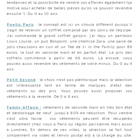
tendances et la possibilité de vendre vos affaires également (ça
motive pour acheter de belles pièces qu’on va pouvoir revendre
ensuite !). Du 0 au 10 ans.
Poetic Paris
: le concept est ici un chouïa différent puisqu’il
s’agit de recevoir un coffret composé par les soins de l’équipe.
J’ai commandé le grand coffret garçon, j’ai reçu un pantalon
Louis Louise, un pull Bonpoint, une chemise Zara, une paire de
jolis chaussons en cuir et un Tee de 1+ in the Family pour 89
euros, le tout en seconde main et en parfait état. Le prix des
coffrets commence à partir de 69 euros. Là encore, vous
pouvez aussi revendre les vêtements de votre minus. Du 0 au 4
ans.
Petit Second
: le choix n’est pas pléthorique mais la sélection
est intéressante tant en terme de marques, d’état des
vêtements ou des prix. Vous pouvez aussi proposer vos
vêtements à la revente. De 0 à 6 ans.
Family Affaire :
vêtements de seconde main en très bon état
et destockage de neuf, jusqu’à 80% de réduction. Pour vendre
c’est ultra facile : vos vêtements peuvent être récupérés
directement chez vous à Paris ou région parisienne mais aussi
à Londres. En dehors de ces villes, la sélection se fait tout
simplement via vidéo et l’envoi postal est à la charge du site.