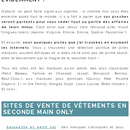
D’abord, on peut faire signe aux copines : si comme moi vous êtes
enceinte après tout le monde, il y a fort à parier que
vos proches
seront partants pour vous céder tout ou partie des affaires
de leurs minus
. C’est ainsi que Jésus s’est retrouvé avec moult
fringues (merci Jeanne, Virginie, Emilie, Emilie, Sophie, Pascaline !).
Et ensuite,
voici quelques pistes que j’ai trouvées en écumant
les internets
. Vous y trouverez une sélection pointue de jolies
marques souvent éthiques et si elles ne le sont pas de prime abord,
elles le deviennent par la magie de la seconde main !
Tous les sites ont les marques qu’on adore, des plus classiques
(Petit Bateau, Tartine et Chocolat, Jacadi, Bonpoint, Bonton,
Bout’Chou…) aux marques plus pointues (Quincy Mae, Poudre
Organic, 1+ in the Family, Konges Slojd, Louis Louise, Bobo choses…).
Et voici :
SITES DE VENTE DE VÊTEMENTS EN
SECONDE MAIN ONLY
Salopette et petit col
: des marques classiques et plus