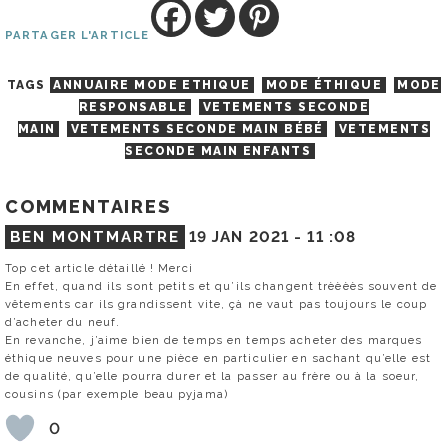
PARTAGER L'ARTICLE
TAGS
ANNUAIRE MODE ETHIQUE
MODE ÉTHIQUE
MODE
RESPONSABLE
VETEMENTS SECONDE
MAIN
VETEMENTS SECONDE MAIN BÉBÉ
VETEMENTS
SECONDE MAIN ENFANTS
COMMENTAIRES
BEN MONTMARTRE
19 JAN 2021 -
11 :08
Top cet article détaillé ! Merci
En effet, quand ils sont petits et qu’ils changent trèèèès souvent de
vêtements car ils grandissent vite, çà ne vaut pas toujours le coup
d’acheter du neuf.
En revanche, j’aime bien de temps en temps acheter des marques
éthique neuves pour une pièce en particulier en sachant qu’elle est
de qualité, qu’elle pourra durer et la passer au frère ou à la soeur,
cousins (par exemple beau pyjama)
0