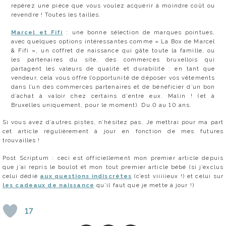
repérez une pièce que vous voulez acquérir à moindre coût ou
revendre ! Toutes les tailles.
Marcel et Fifi
: une bonne sélection de marques pointues,
avec quelques options intéressantes comme « La Box de Marcel
& Fifi », un coffret de naissance qui gâte toute la famille, ou
les partenaires du site, des commerces bruxellois qui
partagent les valeurs de qualité et durabilité : en tant que
vendeur, cela vous offre l’opportunité de déposer vos vêtements
dans l’un des commerces partenaires et de bénéficier d’un bon
d’achat à valoir chez certains d’entre eux. Malin ! (et à
Bruxelles uniquement, pour le moment). Du 0 au 10 ans.
Si vous avez d’autres pistes, n’hésitez pas. Je mettrai pour ma part
cet article régulièrement à jour en fonction de mes futures
trouvailles !
Post Scriptum : ceci est officiellement mon premier article depuis
que j’ai repris le boulot et mon tout premier article bébé (si j’exclus
celui dédié
aux questions indiscrètes
(c’est viiiiieux !) et celui sur
les cadeaux de naissance
qu’il faut que je mette à jour !)
17