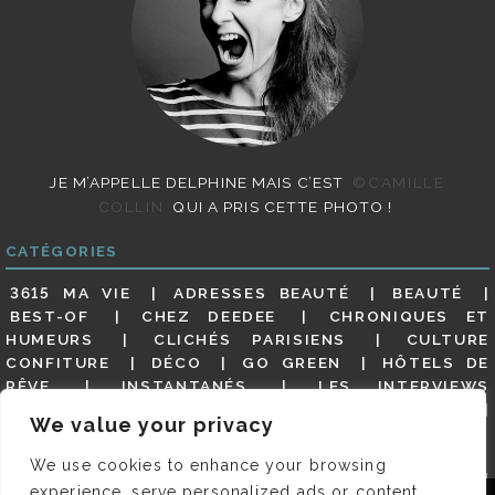
JE M’APPELLE DELPHINE MAIS C’EST
©CAMILLE
COLLIN
QUI A PRIS CETTE PHOTO !
CATÉGORIES
3615 MA VIE
ADRESSES BEAUTÉ
BEAUTÉ
BEST-OF
CHEZ DEEDEE
CHRONIQUES ET
HUMEURS
CLICHÉS PARISIENS
CULTURE
CONFITURE
DÉCO
GO GREEN
HÔTELS DE
RÊVE
INSTANTANÉS
LES INTERVIEWS
PARISIENNES
LIFESTYLE
LOOKS
MATERNITÉ
We value your privacy
MES ADRESSES
MODE
NON CLASSÉ
OLDIES
(BUT GOODIES)
PAR ICI LE MAGOT !
PARIS CITY-
We use cookies to enhance your browsing
GUIDE
PARIS EN PHOTOS
RESTAURANTS
experience, serve personalized ads or content,