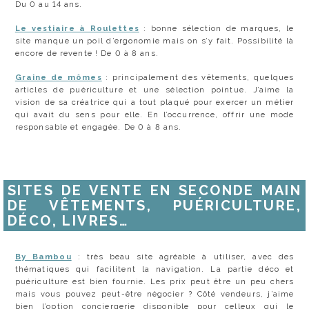
Du 0 au 14 ans.
Le vestiaire à Roulettes
: bonne sélection de marques, le
site manque un poil d’ergonomie mais on s’y fait. Possibilité là
encore de revente ! De 0 à 8 ans.
Graine de mômes
: principalement des vêtements, quelques
articles de puériculture et une sélection pointue. J’aime la
vision de sa créatrice qui a tout plaqué pour exercer un métier
qui avait du sens pour elle. En l’occurrence, offrir une mode
responsable et engagée. De 0 à 8 ans.
SITES DE VENTE EN SECONDE MAIN
DE VÊTEMENTS, PUÉRICULTURE,
DÉCO, LIVRES…
By Bambou
: très beau site agréable à utiliser, avec des
thématiques qui facilitent la navigation. La partie déco et
puériculture est bien fournie. Les prix peut être un peu chers
mais vous pouvez peut-être négocier ? Côté vendeurs, j’aime
bien l’option conciergerie disponible pour celleux qui le