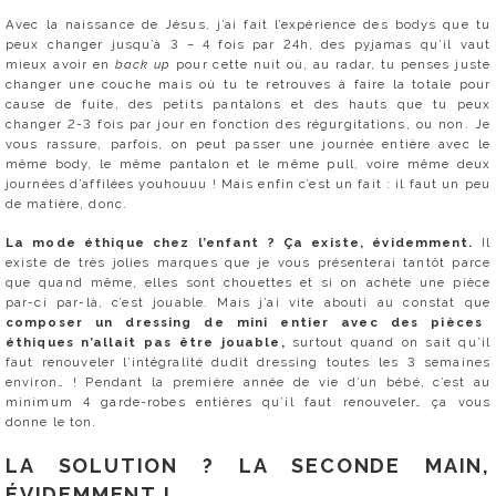
Avec la naissance de Jésus, j’ai fait l’expérience des bodys que tu
peux changer jusqu’à 3 – 4 fois par 24h, des pyjamas qu’il vaut
mieux avoir en
back up
pour cette nuit où, au radar, tu penses juste
changer une couche mais où tu te retrouves à faire la totale pour
cause de fuite, des petits pantalons et des hauts que tu peux
changer 2-3 fois par jour en fonction des régurgitations, ou non. Je
vous rassure, parfois, on peut passer une journée entière avec le
même body, le même pantalon et le même pull, voire même deux
journées d’affilées youhouuu ! Mais enfin c’est un fait : il faut un peu
de matière, donc.
La mode éthique chez l’enfant ? Ça existe, évidemment.
Il
existe de très jolies marques que je vous présenterai tantôt parce
que quand même, elles sont chouettes et si on achète une pièce
par-ci par-là, c’est jouable. Mais j’ai vite abouti au constat que
composer un dressing de mini entier avec des pièces
éthiques n’allait pas être jouable,
surtout quand on sait qu’il
faut renouveler l’intégralité dudit dressing toutes les 3 semaines
environ… ! Pendant la première année de vie d’un bébé, c’est au
minimum 4 garde-robes entières qu’il faut renouveler… ça vous
donne le ton.
LA SOLUTION ? LA SECONDE MAIN,
ÉVIDEMMENT !