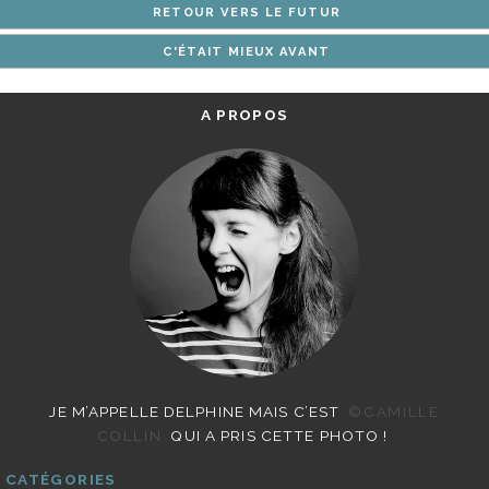
RETOUR VERS LE FUTUR
ARTICLES
C'ÉTAIT MIEUX AVANT
A PROPOS
JE M’APPELLE DELPHINE MAIS C’EST
©CAMILLE
COLLIN
QUI A PRIS CETTE PHOTO !
CATÉGORIES