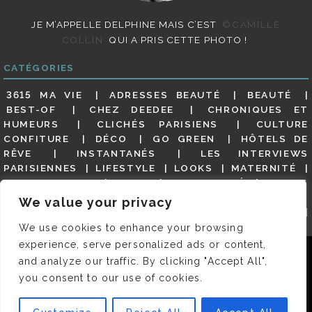
JE M’APPELLE DELPHINE MAIS C’EST
©CAMILLE
COLLIN
QUI A PRIS CETTE PHOTO !
CATÉGORIES
3615 MA VIE
ADRESSES BEAUTÉ
BEAUTÉ
BEST-OF
CHEZ DEEDEE
CHRONIQUES ET
HUMEURS
CLICHÉS PARISIENS
CULTURE
CONFITURE
DÉCO
GO GREEN
HÔTELS DE
RÊVE
INSTANTANÉS
LES INTERVIEWS
PARISIENNES
LIFESTYLE
LOOKS
MATERNITÉ
MES ADRESSES
MODE
NON CLASSÉ
OLDIES
(BUT GOODIES)
PAR ICI LE MAGOT !
PARIS CITY-
We value your privacy
GUIDE
PARIS EN PHOTOS
RESTAURANTS
REVUE DE PRESSE DÉTAILLÉE, SIOU PLAIT
SALONS
We use cookies to enhance your browsing
DE THÉ
SHOPPING
VIDÉOS
VITE ! UN RESTO
experience, serve personalized ads or content,
Nous utilisons des cookies pour vous garantir la meilleure
VOYAGES VOYAGES
and analyze our traffic. By clicking "Accept All",
expérience sur notre site. Si vous continuez à utiliser ce
you consent to our use of cookies.
dernier, nous considérerons que vous acceptez l'utilisation des
© 2026 DEEDEE | TOUS DROITS RÉSERVÉS. DESIGNED BY
cookies.
HELLOELO
. MADE BY
SAFEA
.