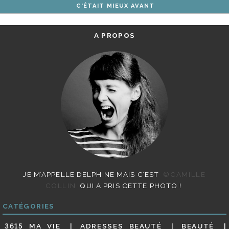
C'ÉTAIT MIEUX AVANT
ARTICLES
A PROPOS
JE M’APPELLE DELPHINE MAIS C’EST
©CAMILLE
COLLIN
QUI A PRIS CETTE PHOTO !
CATÉGORIES
3615 MA VIE
ADRESSES BEAUTÉ
BEAUTÉ