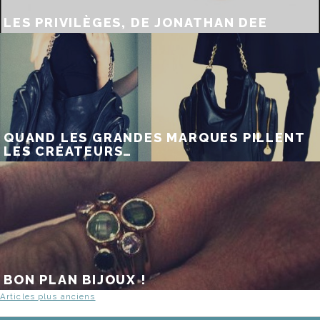
LES PRIVILÈGES, DE JONATHAN DEE
QUAND LES GRANDES MARQUES PILLENT
LES CRÉATEURS…
BON PLAN BIJOUX !
NAVIGATION
Articles plus anciens
DES