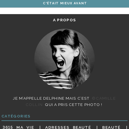
C'ÉTAIT MIEUX AVANT
ARTICLES
A PROPOS
JE M’APPELLE DELPHINE MAIS C’EST
©CAMILLE
COLLIN
QUI A PRIS CETTE PHOTO !
CATÉGORIES
3615 MA VIE
ADRESSES BEAUTÉ
BEAUTÉ