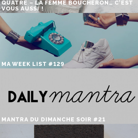
QUATRE – LA FEMME BOUCHERON… C’EST
VOUS AUSSI !
MA WEEK LIST #129
MANTRA DU DIMANCHE SOIR #21