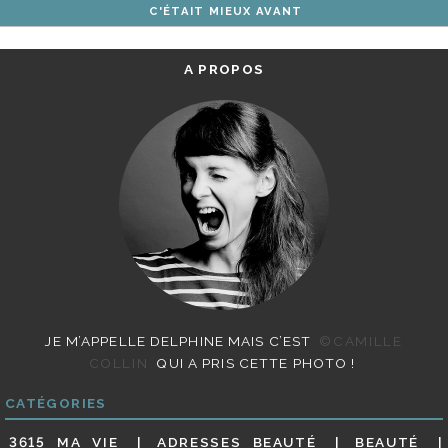
C'ÉTAIT MIEUX AVANT
ARTICLES
A PROPOS
JE M’APPELLE DELPHINE MAIS C’EST
©CAMILLE
COLLIN
QUI A PRIS CETTE PHOTO !
CATÉGORIES
3615 MA VIE
ADRESSES BEAUTÉ
BEAUTÉ