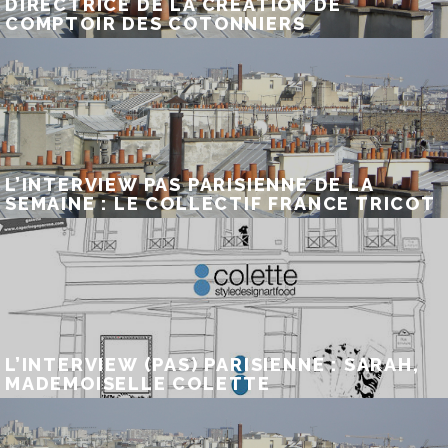
DIRECTRICE DE LA CRÉATION DE
COMPTOIR DES COTONNIERS
L’INTERVIEW PAS PARISIENNE DE LA
SEMAINE : LE COLLECTIF FRANCE TRICOT
L’INTERVIEW (PAS) PARISIENNE : SARAH,
MADEMOISELLE COLETTE