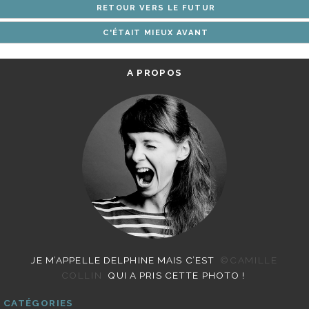
RETOUR VERS LE FUTUR
ARTICLES
C'ÉTAIT MIEUX AVANT
A PROPOS
JE M’APPELLE DELPHINE MAIS C’EST
©CAMILLE
COLLIN
QUI A PRIS CETTE PHOTO !
CATÉGORIES