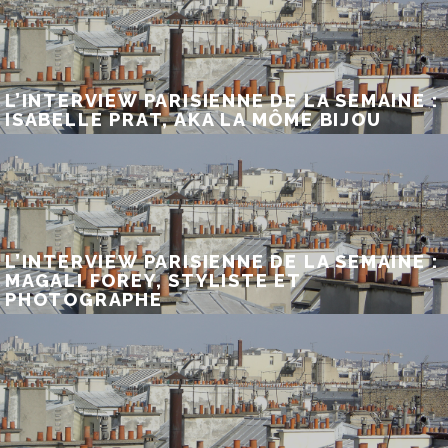
L’INTERVIEW PARISIENNE DE LA SEMAINE :
ISABELLE PRAT, AKA LA MÔME BIJOU
L’INTERVIEW PARISIENNE DE LA SEMAINE :
MAGALI FOREY, STYLISTE ET
PHOTOGRAPHE