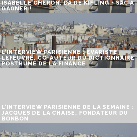
ISABELLE CHERON, DA DE KIPLING + SAC À
GAGNER !
L’INTERVIEW PARISIENNE : EVARISTE
LEFEUVRE, CO-AUTEUR DU DICTIONNAIRE
POSTHUME DE LA FINANCE
L’INTERVIEW PARISIENNE DE LA SEMAINE :
JACQUES DE LA CHAISE, FONDATEUR DU
BONBON