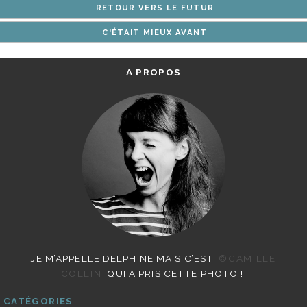
RETOUR VERS LE FUTUR
ARTICLES
C'ÉTAIT MIEUX AVANT
A PROPOS
JE M’APPELLE DELPHINE MAIS C’EST
©CAMILLE
COLLIN
QUI A PRIS CETTE PHOTO !
CATÉGORIES