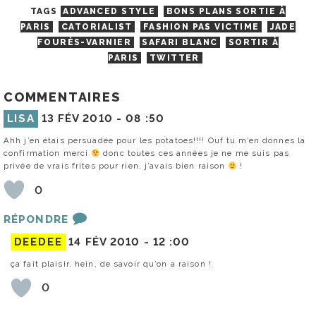
TAGS
ADVANCED STYLE
BONS PLANS SORTIE À
PARIS
CATORIALIST
FASHION PAS VICTIME
JADE
FOURÈS-VARNIER
SAFARI BLANC
SORTIR À
PARIS
TWITTER
COMMENTAIRES
LISA
13 FÉV 2010 -
08 :50
Ahh j’en étais persuadée pour les potatoes!!!! Ouf tu m’en donnes la
confirmation merci
donc toutes ces années je ne me suis pas
privée de vrais frites pour rien, j’avais bien raison
!
0
RÉPONDRE
DEEDEE
14 FÉV 2010 -
12 :00
ça fait plaisir, hein, de savoir qu’on a raison !
0