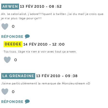
ARWEN
13 FÉV 2010 -
08 :52
Ah, le catorialist, j’adore!!!!!quant à twitter, j’ai du mal! je crois que
je n’ai plus l’âge pour ça!!!!
0
RÉPONDRE
DEEDEE
14 FÉV 2010 -
12 :00
Tss tsss, l’âge n’a rien à voir avec tout ça arwen.
0
LA GRENADINE
13 FÉV 2010 -
09 :38
J’aime particulièrement la remarque de Monsieurdream xD
0
RÉPONDRE