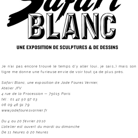
Je n’ai pas encore trouvé le temps d’y aller (oui, je sais…) mais son
tigre me donne une furieuse envie de voir tout ça de plus près.
Safari Blanc, une exposition de Jade Foures Vernier,
Atelier JFV
4 rue de la Procession — 75015 Paris
tél : 01 42 50 97 03
06 09 46 91 79
www.jadefouresvarnier.fr
Du 4 au 20 février 2010
L’atelier est ouvert du mardi au dimanche
De 11 heures à 20 heures