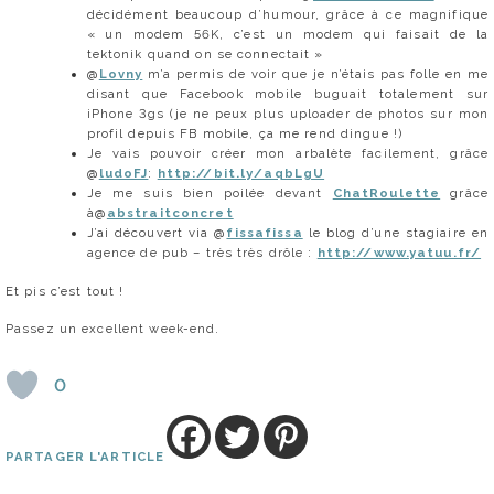
décidément beaucoup d’humour, grâce à ce magnifique
« un modem 56K, c’est un modem qui faisait de la
tektonik quand on se connectait »
@
Lovny
m’a permis de voir que je n’étais pas folle en me
disant que Facebook mobile buguait totalement sur
iPhone 3gs (je ne peux plus uploader de photos sur mon
profil depuis FB mobile, ça me rend dingue !)
Je vais pouvoir créer mon arbalète facilement, grâce
@
ludoFJ
:
http://bit.ly/aqbLgU
Je me suis bien poilée devant
ChatRoulette
grâce
à@
abstraitconcret
J’ai découvert via @
fissafissa
le blog d’une stagiaire en
agence de pub – très très drôle :
http://www.yatuu.fr/
Et pis c’est tout !
Passez un excellent week-end.
0
PARTAGER L'ARTICLE