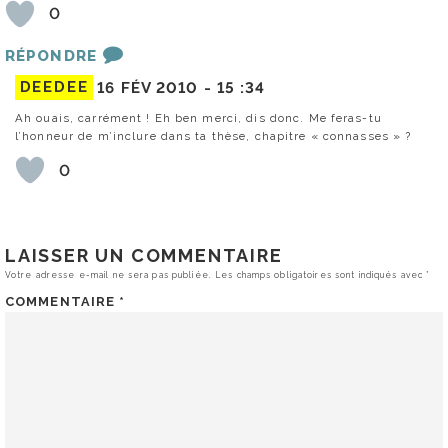
0
RÉPONDRE
DEEDEE
16 FÉV 2010 -
15 :34
Ah ouais, carrément ! Eh ben merci, dis donc. Me feras-tu
l’honneur de m’inclure dans ta thèse, chapitre « connasses » ?
0
LAISSER UN COMMENTAIRE
Votre adresse e-mail ne sera pas publiée.
Les champs obligatoires sont indiqués avec
*
COMMENTAIRE
*