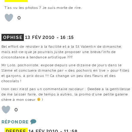
T’as vu les photos ? Je suis morte de rire.
0
OPHISE
13 FÉV 2010 -
16 :15
Bel effort de résister à la facilité et à la St Valentin de dimanche,
mais est-ce-que je pourrais juste proposer une brève/info de
circonstance à tendance artistique ???
Mr Lolo, pochoiriste, expose depuis une dizaine de jours dans le
11ème et concluera dimanche par « des pochoirs en live » pour filles
et garçons, à prix doux !!! Ca change un peu des fleurs et des
chocolats !
(non ceci n’est pas un commentaire racoleur : Deedee a la gentillesse
de me laisser faire, de temps à autres, la promo d’une petite galerie
chère à mon coeur
)
0
RÉPONDRE
DEEDEE
14 FÉV 2010 -
11 :58