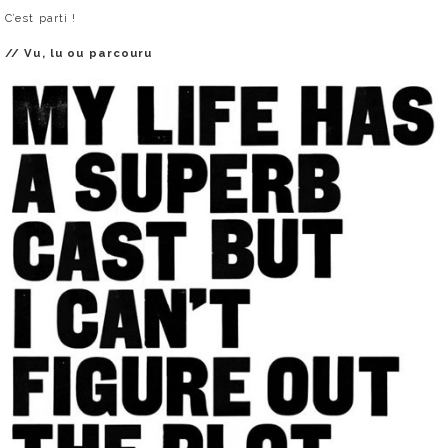
C’est parti !
// Vu, lu ou parcouru