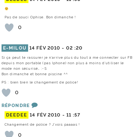
Pas de souci Ophise. Bon dimanche !
0
E-MILOU
14 FÉV 2010 -
02 :20
Si ça peut te rassurer je n’arrive plus du tout à me connecter sur FB
depuis mon portable (pas Iphone) non plus à moins d’utiliser le
mode non sécurisé… :-S
Bon dimanche et bonne piscine ^^
PS : bien bien le changement de police!
0
RÉPONDRE
DEEDEE
14 FÉV 2010 -
11 :57
Changement de police ? J’vois paaaas !
0