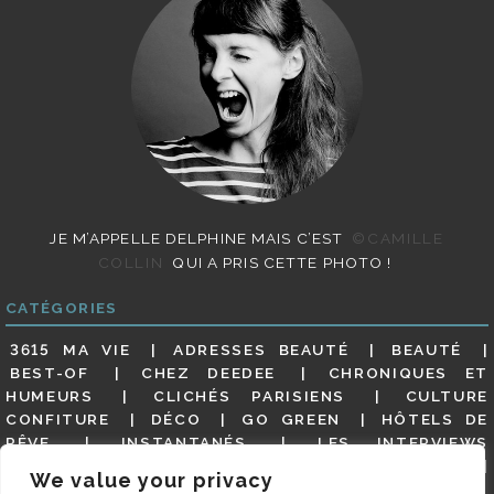
JE M’APPELLE DELPHINE MAIS C’EST
©CAMILLE
COLLIN
QUI A PRIS CETTE PHOTO !
CATÉGORIES
3615 MA VIE
ADRESSES BEAUTÉ
BEAUTÉ
BEST-OF
CHEZ DEEDEE
CHRONIQUES ET
HUMEURS
CLICHÉS PARISIENS
CULTURE
CONFITURE
DÉCO
GO GREEN
HÔTELS DE
RÊVE
INSTANTANÉS
LES INTERVIEWS
PARISIENNES
LIFESTYLE
LOOKS
MATERNITÉ
We value your privacy
MES ADRESSES
MODE
NON CLASSÉ
OLDIES