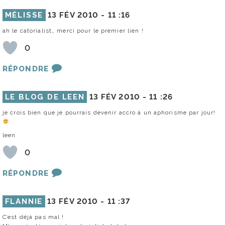
MÉLISSE
13 FÉV 2010 -
11 :16
ah le catorialist… merci pour le premier lien !
0
RÉPONDRE
LE BLOG DE LEEN
13 FÉV 2010 -
11 :26
je crois bien que je pourrais devenir accro à un aphorisme par jour!
leen
0
RÉPONDRE
FLANNIE
13 FÉV 2010 -
11 :37
C’est déjà pas mal !