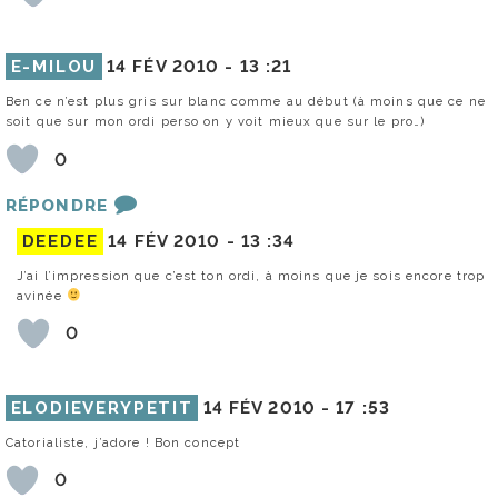
E-MILOU
14 FÉV 2010 -
13 :21
Ben ce n’est plus gris sur blanc comme au début (à moins que ce ne
soit que sur mon ordi perso on y voit mieux que sur le pro…)
0
RÉPONDRE
DEEDEE
14 FÉV 2010 -
13 :34
J’ai l’impression que c’est ton ordi, à moins que je sois encore trop
avinée
0
ELODIEVERYPETIT
14 FÉV 2010 -
17 :53
Catorialiste, j’adore ! Bon concept
0