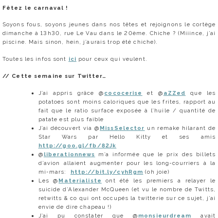
Fêtez le carnaval !
Soyons fous, soyons jeunes dans nos têtes et rejoignons le cortège
dimanche à 13h30, rue Le Vau dans le 20ème. Chiche ? (Miiince, j’ai
piscine. Mais sinon, hein, j’aurais trop été chiche).
Toutes les infos sont
ici
pour ceux qui veulent.
// Cette semaine sur Twitter…
J’ai appris grâce @
cococerise
et @
aZZed
que les
potatoes sont moins caloriques que les frites, rapport au
fait que le ratio surface exposée à l’huile / quantité de
patate est plus faible
J’ai découvert via @
MissSelector
un remake hilarant de
Star Wars par Hello Kitty et ses amis
http://goo.gl/fb/82Jk
@
liberationnews
m’a informée que le prix des billets
d’avion allaient augmenter pour les long-courriers à la
mi-mars:
http://bit.ly/cyhRgm
(oh joie)
Les @
Materialiste
ont été les premiers a relayer le
suicide d’Alexander McQueen (et vu le nombre de Twitts,
retwitts & co qui ont occupés la twitterie sur ce sujet, j’ai
envie de dire chapeau !)
J’ai pu constater que @
monsieurdream
avait