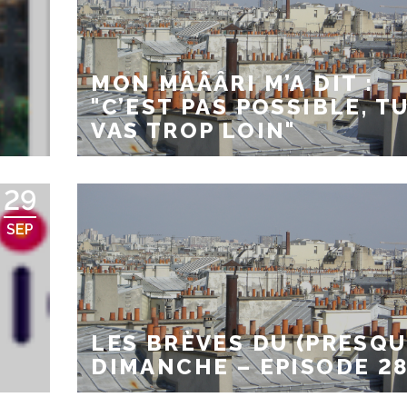
MON MÂÂÂRI M’A DIT :
"C’EST PAS POSSIBLE, T
VAS TROP LOIN"
29
SEP
LES BRÈVES DU (PRESQU
DIMANCHE – EPISODE 2