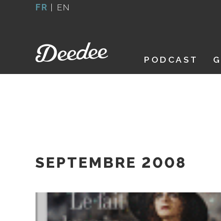
Aller
FR
|
EN
au
contenu
PODCAST
G
SEPTEMBRE 2008