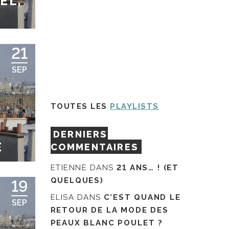
EL,
21
SEP
TOUTES LES
PLAYLISTS
DERNIERS
E
COMMENTAIRES
ETIENNE
DANS
21 ANS… ! (ET
QUELQUES)
19
ELISA
DANS
C’EST QUAND LE
SEP
RETOUR DE LA MODE DES
PEAUX BLANC POULET ?