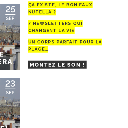
ÇA EXISTE, LE BON FAUX
25
NUTELLA ?
SEP
7 NEWSLETTERS QUI
CHANGENT LA VIE
UN CORPS PARFAIT POUR LA
PLAGE…
E,
ERA
MONTEZ LE SON !
23
SEP