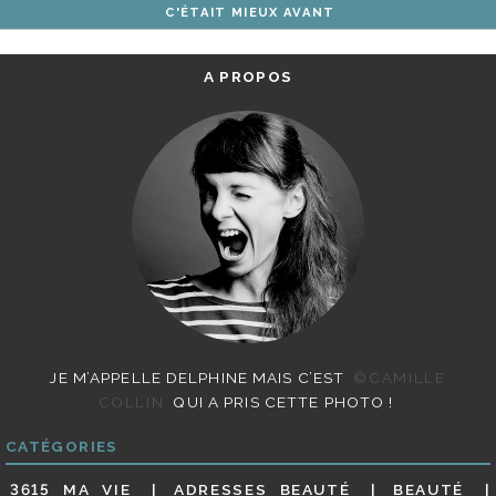
C'ÉTAIT MIEUX AVANT
ARTICLES
A PROPOS
JE M’APPELLE DELPHINE MAIS C’EST
©CAMILLE
COLLIN
QUI A PRIS CETTE PHOTO !
CATÉGORIES
3615 MA VIE
ADRESSES BEAUTÉ
BEAUTÉ