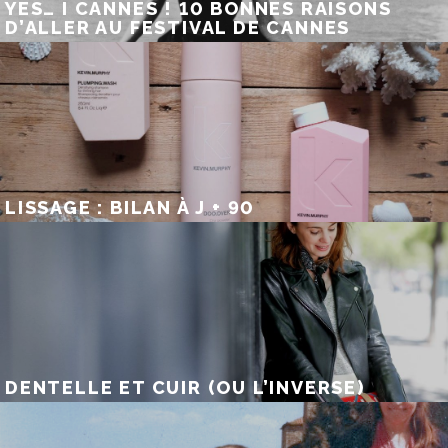
YES… I CANNES ! 10 BONNES RAISONS
D’ALLER AU FESTIVAL DE CANNES
LISSAGE : BILAN À J + 90
DENTELLE ET CUIR (OU L’INVERSE)