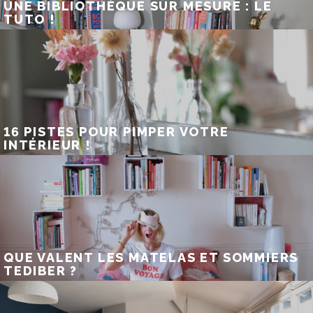
UNE BIBLIOTHÈQUE SUR MESURE : LE
TUTO !
16 PISTES POUR PIMPER VOTRE
INTÉRIEUR !
QUE VALENT LES MATELAS ET SOMMIERS
TEDIBER ?