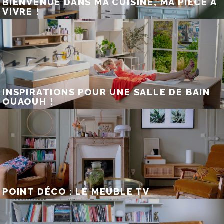
BIENVENUE DANS MA CUISINE, MA PIÈCE À
VIVRE !
INSPIRATIONS POUR UNE SALLE DE BAIN
OUAOUH !
POINT DÉCO : LE MEUBLE TV