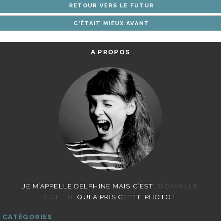
RETOUR VERS LE FUTUR
ARTICLES
C'ÉTAIT MIEUX AVANT
A PROPOS
JE M’APPELLE DELPHINE MAIS C’EST
©CAMILLE
COLLIN
QUI A PRIS CETTE PHOTO !
CATÉGORIES