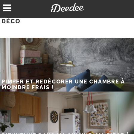
Aller
au
contenu
DÉCO
PIMPER ET REDÉCORER UNE CHAMBRE À
MOINDRE FRAIS !