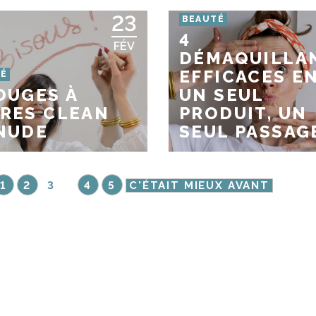
23
BEAUTÉ
4
FÉV
DÉMAQUILLA
EFFICACES E
TÉ
OUGES À
UN SEUL
RES CLEAN
PRODUIT, UN
NUDE
SEUL PASSAGE
1
2
3
4
5
C'ÉTAIT MIEUX AVANT