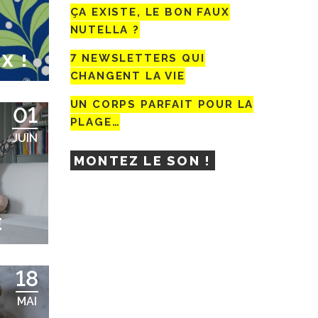
ÇA EXISTE, LE BON FAUX
NUTELLA ?
X !
7 NEWSLETTERS QUI
CHANGENT LA VIE
UN CORPS PARFAIT POUR LA
01
PLAGE…
JUIN
MONTEZ LE SON !
R
E
18
MAI