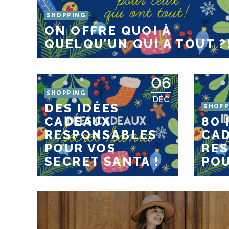
SHOPPING
ON OFFRE QUOI À
QUELQU’UN QUI A TOUT ?
06
SHOPPING
DÉC
DES IDÉES
SHOPP
CADEAUX
80 
RESPONSABLES
CA
POUR VOS
RE
SECRET SANTA !
POU