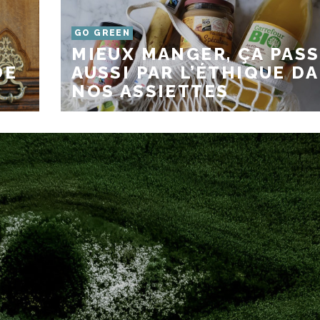
GO GREEN
MIEUX MANGER, ÇA PAS
DE
AUSSI PAR L’ÉTHIQUE D
NOS ASSIETTES