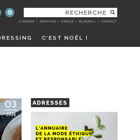
RECHERCHER
:
A PROPOS
ARCHIVES
PRESSE
BLOGROLL
CONTACT
DRESSING
C’EST NOËL !
03
ADRESSES
JAN