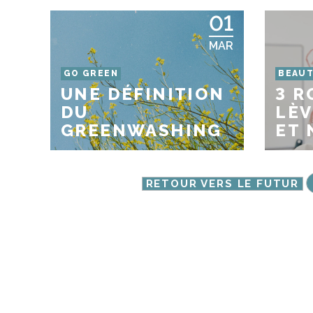
01
MAR
GO GREEN
BEAU
UNE DÉFINITION
3 R
DU
LÈV
GREENWASHING
ET 
RETOUR VERS LE FUTUR