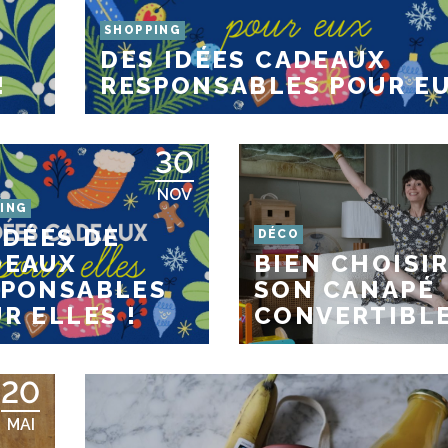
SHOPPING
DES IDÉES CADEAUX
!
RESPONSABLES POUR EU
30
NOV
ING
IDÉES DE
DÉCO
DEAUX
BIEN CHOISI
SPONSABLES
SON CANAPÉ
R ELLES !
CONVERTIBL
20
MAI