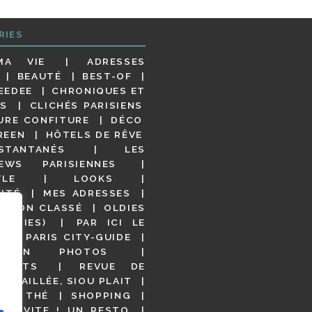
RIES
MA VIE
ADRESSES
BEAUTÉ
BEST-OF
EEDEE
CHRONIQUES ET
S
CLICHÉS PARISIENS
URE CONFITURE
DÉCO
REEN
HÔTELS DE RÊVE
STANTANÉS
LES
IEWS PARISIENNES
YLE
LOOKS
ITÉ
MES ADRESSES
NON CLASSÉ
OLDIES
OODIES)
PAR ICI LE
!
PARIS CITY-GUIDE
S EN PHOTOS
URANTS
REVUE DE
DÉTAILLÉE, SIOU PLAIT
 DE THÉ
SHOPPING
VITE ! UN RESTO