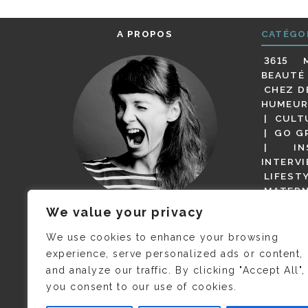
A PROPOS
CATÉGO
3615 
BEAUTÉ
CHEZ D
HUMEUR
CULT
GO G
IN
INTERV
LIFEST
MATERN
MODE
We value your privacy
(BUT G
JE M’APPELLE DELPHINE MAIS
MAGOT 
C’EST
©CAMILLE COLLIN
QUI A
We use cookies to enhance your browsing
PARI
PRIS CETTE PHOTO !
experience, serve personalized ads or content,
RESTA
and analyze our traffic. By clicking "Accept All",
PRESSE 
you consent to our use of cookies.
SALONS
VIDÉOS