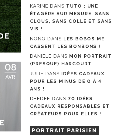
KARINE
DANS
TUTO : UNE
ÉTAGÈRE SUR MESURE, SANS
CLOUS, SANS COLLE ET SANS
VIS !
DE
NONO
DANS
LES BOBOS ME
CASSENT LES BONBONS !
DANIELE
DANS
MON PORTRAIT
(PRESQUE) HARCOURT
08
JULIE
DANS
IDÉES CADEAUX
AVR
POUR LES MINUS DE 0 À 4
ANS !
DEEDEE
DANS
70 IDÉES
CADEAUX RESPONSABLES ET
CRÉATEURS POUR ELLES !
E
PORTRAIT PARISIEN