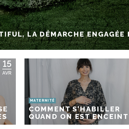
TIFUL, LA DÉMARCHE ENGAGÉE 
15
AVR
MATERNITÉ
SE
COMMENT S’HABILLER
ES
QUAND ON EST ENCEINT