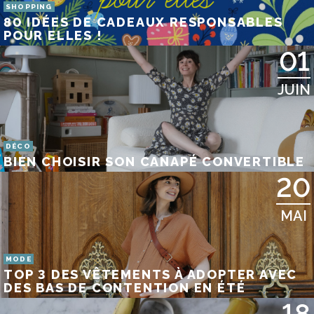
SHOPPING
80 IDÉES DE CADEAUX RESPONSABLES
POUR ELLES !
01
JUIN
DÉCO
BIEN CHOISIR SON CANAPÉ CONVERTIBLE
20
MAI
MODE
TOP 3 DES VÊTEMENTS À ADOPTER AVEC
DES BAS DE CONTENTION EN ÉTÉ
18