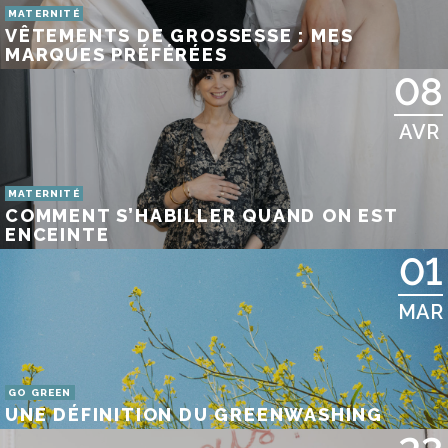
MATERNITÉ
VÊTEMENTS DE GROSSESSE : MES
MARQUES PRÉFÉRÉES
08
AVR
MATERNITÉ
COMMENT S’HABILLER QUAND ON EST
ENCEINTE
01
MAR
GO GREEN
UNE DÉFINITION DU GREENWASHING