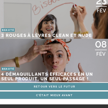
23
FÉV
BEAUTÉ
3 ROUGES À LÈVRES CLEAN ET NUDE
08
FÉV
BEAUTÉ
4 DÉMAQUILLANTS EFFICACES EN UN
SEUL PRODUIT, UN SEUL PASSAGE !
RETOUR VERS LE FUTUR
C'ÉTAIT MIEUX AVANT