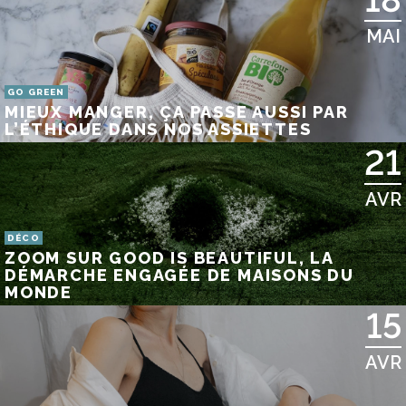
MAI
GO GREEN
MIEUX MANGER, ÇA PASSE AUSSI PAR
L’ÉTHIQUE DANS NOS ASSIETTES
21
AVR
DÉCO
ZOOM SUR GOOD IS BEAUTIFUL, LA
DÉMARCHE ENGAGÉE DE MAISONS DU
MONDE
15
AVR