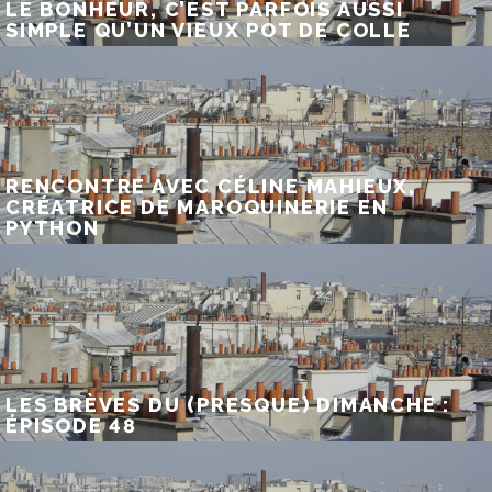
LE BONHEUR, C’EST PARFOIS AUSSI
SIMPLE QU’UN VIEUX POT DE COLLE
RENCONTRE AVEC CÉLINE MAHIEUX,
CRÉATRICE DE MAROQUINERIE EN
PYTHON
LES BRÈVES DU (PRESQUE) DIMANCHE :
ÉPISODE 48