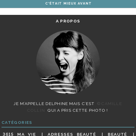
C'ÉTAIT MIEUX AVANT
ARTICLES
A PROPOS
JE M’APPELLE DELPHINE MAIS C’EST
©CAMILLE
COLLIN
QUI A PRIS CETTE PHOTO !
CATÉGORIES
3615 MA VIE
ADRESSES BEAUTÉ
BEAUTÉ