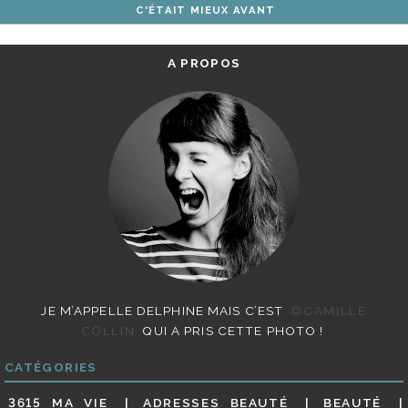
C'ÉTAIT MIEUX AVANT
ARTICLES
A PROPOS
JE M’APPELLE DELPHINE MAIS C’EST
©CAMILLE
COLLIN
QUI A PRIS CETTE PHOTO !
CATÉGORIES
3615 MA VIE
ADRESSES BEAUTÉ
BEAUTÉ