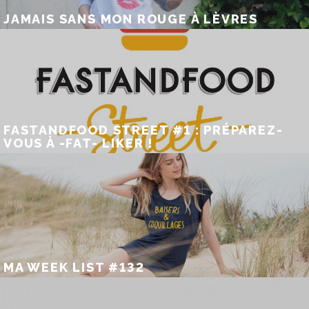
JAMAIS SANS MON ROUGE À LÈVRES
FASTANDFOOD STREET #1 : PRÉPAREZ-
VOUS À -FAT- LIKER !
MA WEEK LIST #132