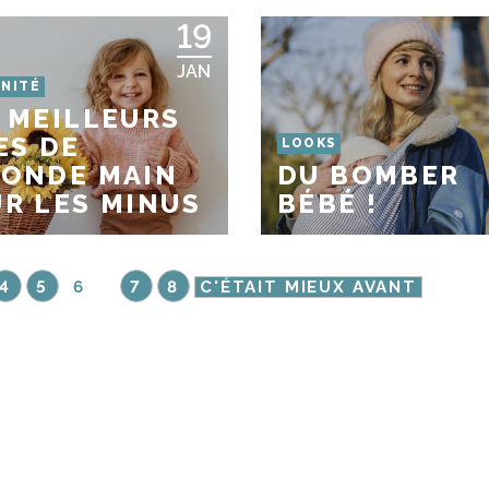
19
JAN
NITÉ
 MEILLEURS
ES DE
LOOKS
CONDE MAIN
DU BOMBER
R LES MINUS
BÉBÉ !
4
5
6
7
8
C'ÉTAIT MIEUX AVANT