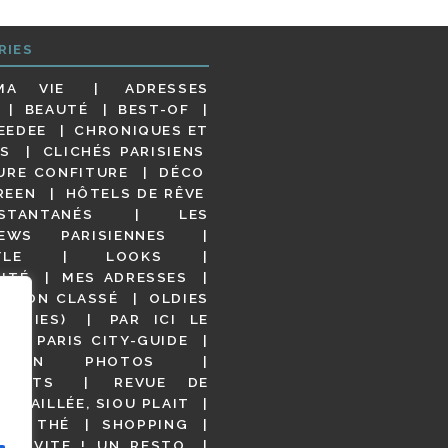
RIES
MA VIE
ADRESSES
BEAUTÉ
BEST-OF
EEDEE
CHRONIQUES ET
S
CLICHÉS PARISIENS
URE CONFITURE
DÉCO
REEN
HÔTELS DE RÊVE
STANTANÉS
LES
IEWS PARISIENNES
YLE
LOOKS
ITÉ
MES ADRESSES
NON CLASSÉ
OLDIES
OODIES)
PAR ICI LE
!
PARIS CITY-GUIDE
S EN PHOTOS
URANTS
REVUE DE
DÉTAILLÉE, SIOU PLAIT
 DE THÉ
SHOPPING
VITE ! UN RESTO