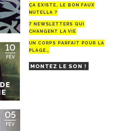
ÇA EXISTE, LE BON FAUX
NUTELLA ?
7 NEWSLETTERS QUI
CHANGENT LA VIE
UN CORPS PARFAIT POUR LA
10
PLAGE…
FÉV
MONTEZ LE SON !
 DE
NE
05
FÉV