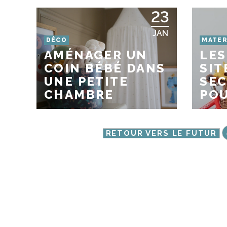
23
JAN
DÉCO
MATER
AMÉNAGER UN
LES
COIN BÉBÉ DANS
SIT
UNE PETITE
SE
CHAMBRE
POU
RETOUR VERS LE FUTUR