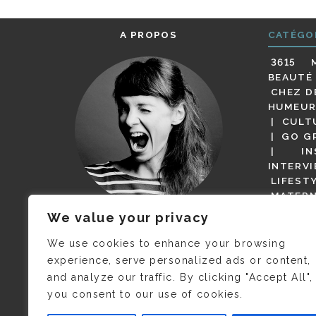
A PROPOS
CATÉGO
3615 
BEAUTÉ
CHEZ D
HUMEUR
CULT
GO G
IN
INTERV
LIFEST
MATERN
MODE
We value your privacy
(BUT G
JE M’APPELLE DELPHINE MAIS
MAGOT 
C’EST
©CAMILLE COLLIN
QUI A
We use cookies to enhance your browsing
PARI
PRIS CETTE PHOTO !
experience, serve personalized ads or content,
RESTA
and analyze our traffic. By clicking "Accept All",
PRESSE 
you consent to our use of cookies.
SALONS
VIDÉOS