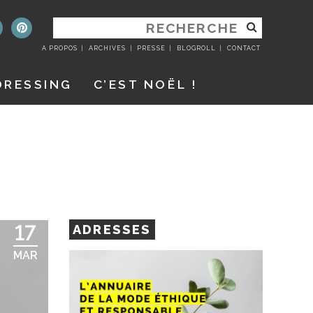
RECHERCHER
:
A PROPOS
ARCHIVES
PRESSE
BLOGROLL
CONTACT
DRESSING
C’EST NOËL !
17
ADRESSES
MAR