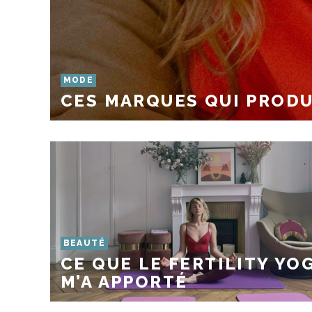
MODE
CES MARQUES QUI PRODU
BEAUTÉ
CE QUE LE FERTILITY YO
M’A APPORTÉ