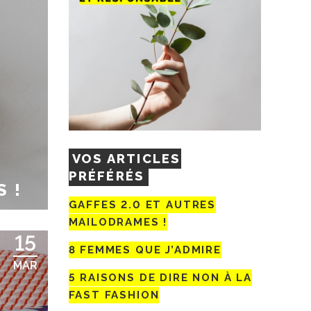
VOS ARTICLES
PRÉFÉRÉS
S !
GAFFES 2.0 ET AUTRES
MAILODRAMES !
15
8 FEMMES QUE J’ADMIRE
MAR
5 RAISONS DE DIRE NON À LA
FAST FASHION