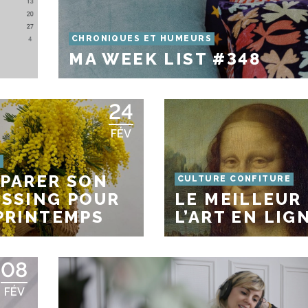
CHRONIQUES ET HUMEURS
MA WEEK LIST #348
24
FÉV
S
PARER SON
CULTURE CONFITURE
SSING POUR
LE MEILLEUR
PRINTEMPS
L’ART EN LIG
08
FÉV