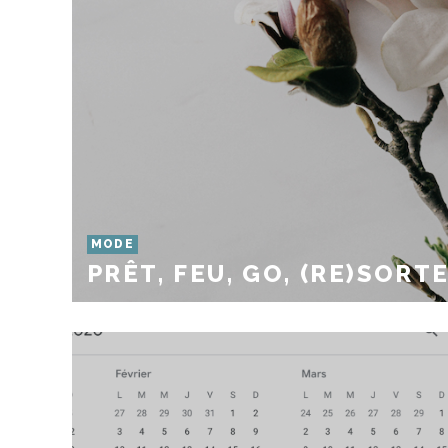
MODE
PRÊT, FEU, GO, (RE)SORT