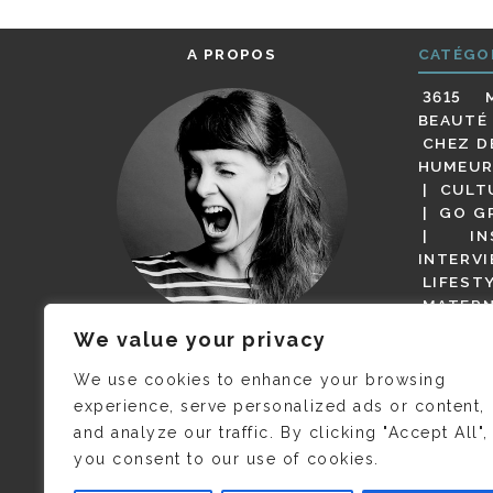
A PROPOS
CATÉGO
3615 
BEAUTÉ
CHEZ D
HUMEUR
CULT
GO G
IN
INTERV
LIFEST
MATERN
MODE
We value your privacy
(BUT G
JE M’APPELLE DELPHINE MAIS
MAGOT 
C’EST
©CAMILLE COLLIN
QUI A
We use cookies to enhance your browsing
PARI
PRIS CETTE PHOTO !
experience, serve personalized ads or content,
RESTA
and analyze our traffic. By clicking "Accept All",
PRESSE 
you consent to our use of cookies.
SALONS
VIDÉOS