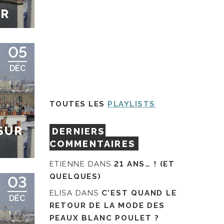
UR
05
DÉC
TOUTES LES
PLAYLISTS
SUR
DERNIERS
COMMENTAIRES
ETIENNE
DANS
21 ANS… ! (ET
QUELQUES)
03
ELISA
DANS
C’EST QUAND LE
DÉC
RETOUR DE LA MODE DES
PEAUX BLANC POULET ?