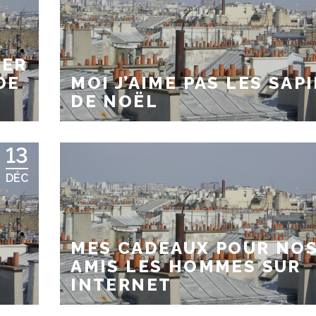
LER
DE
MOI J’AIME PAS LES SAP
DE NOËL
13
DÉC
MES CADEAUX POUR NO
AMIS LES HOMMES SUR
INTERNET