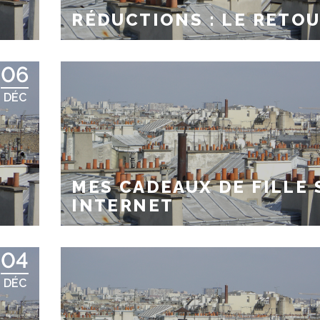
RÉDUCTIONS : LE RETO
06
DÉC
MES CADEAUX DE FILLE 
INTERNET
04
DÉC