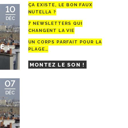
ÇA EXISTE, LE BON FAUX
10
NUTELLA ?
DÉC
7 NEWSLETTERS QUI
CHANGENT LA VIE
UN CORPS PARFAIT POUR LA
E :
PLAGE…
MONTEZ LE SON !
07
DÉC