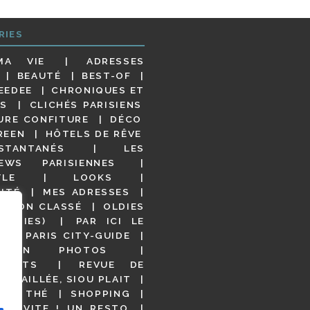
RIES
MA VIE
ADRESSES
BEAUTÉ
BEST-OF
EEDEE
CHRONIQUES ET
S
CLICHÉS PARISIENS
URE CONFITURE
DÉCO
REEN
HÔTELS DE RÊVE
STANTANÉS
LES
IEWS PARISIENNES
YLE
LOOKS
ITÉ
MES ADRESSES
NON CLASSÉ
OLDIES
OODIES)
PAR ICI LE
!
PARIS CITY-GUIDE
S EN PHOTOS
URANTS
REVUE DE
DÉTAILLÉE, SIOU PLAIT
 DE THÉ
SHOPPING
VITE ! UN RESTO