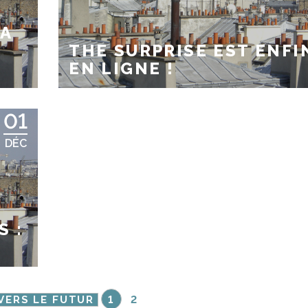
LA
THE SURPRISE EST ENFI
EN LIGNE !
01
DÉC
S :
VERS LE FUTUR
1
2