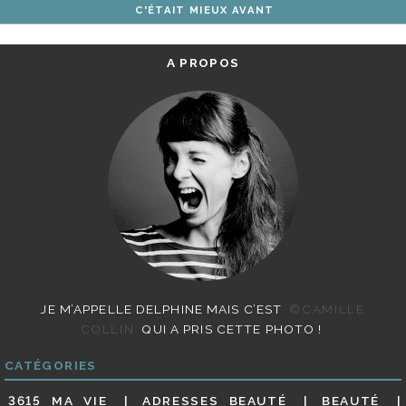
C'ÉTAIT MIEUX AVANT
ARTICLES
A PROPOS
JE M’APPELLE DELPHINE MAIS C’EST
©CAMILLE
COLLIN
QUI A PRIS CETTE PHOTO !
CATÉGORIES
3615 MA VIE
ADRESSES BEAUTÉ
BEAUTÉ